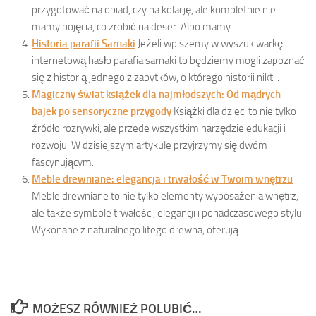
przygotować na obiad, czy na kolację, ale kompletnie nie
mamy pojęcia, co zrobić na deser. Albo mamy...
Historia parafii Sarnaki
Jeżeli wpiszemy w wyszukiwarkę
internetową hasło parafia sarnaki to będziemy mogli zapoznać
się z historią jednego z zabytków, o którego historii nikt...
Magiczny świat książek dla najmłodszych: Od mądrych
bajek po sensoryczne przygody
Książki dla dzieci to nie tylko
źródło rozrywki, ale przede wszystkim narzędzie edukacji i
rozwoju. W dzisiejszym artykule przyjrzymy się dwóm
fascynującym...
Meble drewniane: elegancja i trwałość w Twoim wnętrzu
Meble drewniane to nie tylko elementy wyposażenia wnętrz,
ale także symbole trwałości, elegancji i ponadczasowego stylu.
Wykonane z naturalnego litego drewna, oferują...
MOŻESZ RÓWNIEŻ POLUBIĆ…