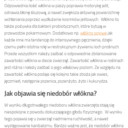
Odpowiednia ilość włókna w paszy poprawia motorykę jelit,
odnawia błonę śluzową, a nawet zwiększa aktywną powierzchnię
wchłaniania poprzez wydłużenie kosmków jelitowych. Włókno to
także pożywka dla bakterii probiotycznych, które bytują w
przewodzie pokarmowym. Dodatkowo np.
włókno sojowe
jak
każde inne ma tendencję do intensywnego pęcznienia, dzięki
czemu pełni istotna rolę w restrykcyjnym żywieniu loch prośnych.
Przede wszystkim należy zadbać o odpowiednie zbilansowanie
zawartości włókna w diecie zwierząt. Zawartość włókna w roślinach
jest różna i należy zadbać o jego właściwy poziom. Ze względu na
zawartość włókna podaje się kolejno takie zboża jak owies,
jęczmień, następnie pszenica, pszenżyto, żyto i kukurydza.
Jak objawia się niedobór włókna?
W wyniku długotrwałego niedoboru włókna zwierzęta stają się
niespokojne z powodu dokuczającego głodu fizycznego. W wyniku
tego pojawia się u zwierząt nadmierna ruchliwość, a nawet
występowanie kanibalizmu. Bardzo ważne jest, że niedobór włókna