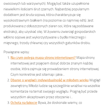
owocowych lub warzywnych). Mogą być także uzupełnione
niewielkimi ilościami śrut czarnych. Najbardziej popularnym
dodatkiem jest śruta sojowa, która charakteryzuje się
wysokostrawnym białkiem (na poziomie co najmniej 46%). Jest
produkowana z obłuszczonych ziaren soi, które są poddawane
ekstrakcji, aby uzyskać olej. W żywieniu zwierząt gospodarskich
włókno sojowe jest wykorzystywane u bydła mlecznego i
mięsnego, trzody chlewnej czy wszystkich gatunków drobiu.
Powiązane wpisy:
Na czym polega mapa strony internetowej?
Mapa strony
internetowej jest pojęciem dosyć dobrze znanym każdej
osobie, która zajmuje się prowadzeniem strony internetowej.
Czym konkretnie jest sitemap i jakie...
Dbanie o wygląd i indywidualność w młodym wieku
Wygląd
zewnętrzny Młodzi ludzie są szczególnie wrażliwi na wszelkie
komentarze na temat swojego wyglądu. Pragną być przede
wszystkim akceptowani przez otoczenie i...
Ochota na łakocie
Bywa, że doskonale wiemy, co