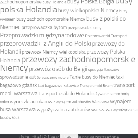
busy
busy Polska Belgia
zachodniopomorskie
busy Holandia
polska Holandia
busy wielkopolska Niemcy
busy
busy z polski do
busy zachodniopomorskie Niemcy
wynajem
Niemiec
przeprowadzka bytom
przeprowadzki ceny
Przeprowadzki międzynarodowe
Przeprowadzki Transport
przeprowadzki z Anglii do Polski
przewozy do
Holandii
przewozy Polska
przewozy Niemcy wielkopolska
przewozy zachodniopomorskie
Holandia
Niemcy
przewóz osób do Belgii
spedycja Rzeszów
sprowadzanie aut
Tanie busy do Niemiec
taxi
Sprowadzenie motoru
transport
bagażowe gdańsk
taxi bagażowe katowice
Transport mebli Bytom
mebli warszawa
transport osób do Holandii
używane samochody
wynajem
wycieczki autokarowe
volvo
wynajem autobusów Warszawa
busa warszawa
wypożyczalnia autokarów warszawa
wypożyczalnia
busów łódź
{{site_title}} © {{year}}. Wszelkie prawa zastrzeżone