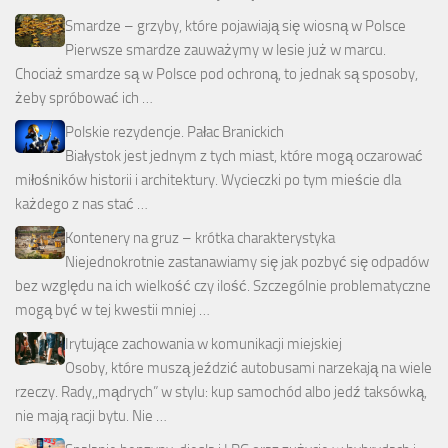
Smardze – grzyby, które pojawiają się wiosną w Polsce
Pierwsze smardze zauważymy w lesie już w marcu.
Chociaż smardze są w Polsce pod ochroną, to jednak są sposoby,
żeby spróbować ich …
Polskie rezydencje. Pałac Branickich
Białystok jest jednym z tych miast, które mogą oczarować
miłośników historii i architektury. Wycieczki po tym mieście dla
każdego z nas stać …
Kontenery na gruz – krótka charakterystyka
Niejednokrotnie zastanawiamy się jak pozbyć się odpadów
bez względu na ich wielkość czy ilość. Szczególnie problematyczne
mogą być w tej kwestii mniej …
Irytujące zachowania w komunikacji miejskiej
Osoby, które muszą jeździć autobusami narzekają na wiele
rzeczy. Rady,,mądrych” w stylu: kup samochód albo jedź taksówką,
nie mają racji bytu. Nie …