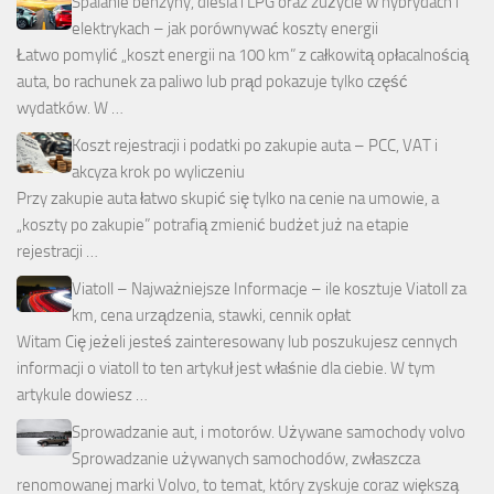
Spalanie benzyny, diesla i LPG oraz zużycie w hybrydach i
elektrykach – jak porównywać koszty energii
Łatwo pomylić „koszt energii na 100 km” z całkowitą opłacalnością
auta, bo rachunek za paliwo lub prąd pokazuje tylko część
wydatków. W …
Koszt rejestracji i podatki po zakupie auta – PCC, VAT i
akcyza krok po wyliczeniu
Przy zakupie auta łatwo skupić się tylko na cenie na umowie, a
„koszty po zakupie” potrafią zmienić budżet już na etapie
rejestracji …
Viatoll – Najważniejsze Informacje – ile kosztuje Viatoll za
km, cena urządzenia, stawki, cennik opłat
Witam Cię jeżeli jesteś zainteresowany lub poszukujesz cennych
informacji o viatoll to ten artykuł jest właśnie dla ciebie. W tym
artykule dowiesz …
Sprowadzanie aut, i motorów. Używane samochody volvo
Sprowadzanie używanych samochodów, zwłaszcza
renomowanej marki Volvo, to temat, który zyskuje coraz większą