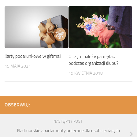
Karty podarunkowe w giftmall
O czym należy pamiętać
podczas organizacji ślubu?
15 MAJA 2021
19 KWIETNIA 2018
OBSERWUJ:
NASTĘPNY POST
Nadmorskie apartamenty polecane dla osób ceniących