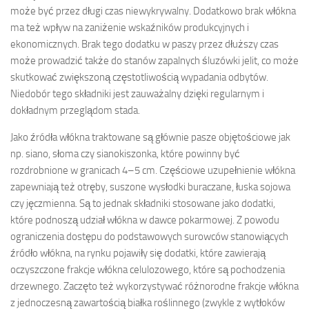
może być przez długi czas niewykrywalny. Dodatkowo brak włókna
ma też wpływ na zaniżenie wskaźników produkcyjnych i
ekonomicznych. Brak tego dodatku w paszy przez dłuższy czas
może prowadzić także do stanów zapalnych śluzówki jelit, co może
skutkować zwiększoną częstotliwością wypadania odbytów.
Niedobór tego składniki jest zauważalny dzięki regularnym i
dokładnym przeglądom stada.
Jako źródła włókna traktowane są głównie pasze objętościowe jak
np. siano, słoma czy sianokiszonka, które powinny być
rozdrobnione w granicach 4–5 cm. Częściowe uzupełnienie włókna
zapewniają też otręby, suszone wysłodki buraczane, łuska sojowa
czy jęczmienna. Są to jednak składniki stosowane jako dodatki,
które podnoszą udział włókna w dawce pokarmowej. Z powodu
ograniczenia dostępu do podstawowych surowców stanowiących
źródło włókna, na rynku pojawiły się dodatki, które zawierają
oczyszczone frakcje włókna celulozowego, które są pochodzenia
drzewnego. Zaczęto też wykorzystywać różnorodne frakcje włókna
z jednoczesną zawartością białka roślinnego (zwykle z wytłoków