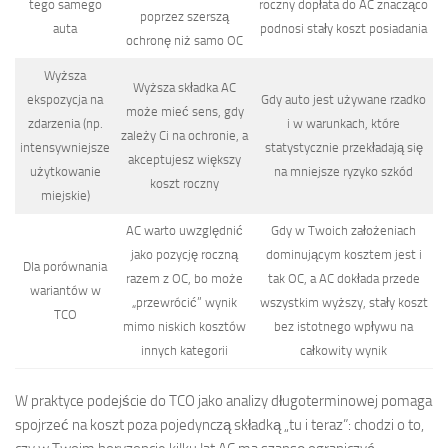
tego samego
roczny dopłata do AC znacząco
poprzez szerszą
auta
podnosi stały koszt posiadania
ochronę niż samo OC
Wyższa
Wyższa składka AC
ekspozycja na
Gdy auto jest używane rzadko
może mieć sens, gdy
zdarzenia (np.
i w warunkach, które
zależy Ci na ochronie, a
intensywniejsze
statystycznie przekładają się
akceptujesz większy
użytkowanie
na mniejsze ryzyko szkód
koszt roczny
miejskie)
AC warto uwzględnić
Gdy w Twoich założeniach
jako pozycję roczną
dominującym kosztem jest i
Dla porównania
razem z OC, bo może
tak OC, a AC dokłada przede
wariantów w
„przewrócić” wynik
wszystkim wyższy, stały koszt
TCO
mimo niskich kosztów
bez istotnego wpływu na
innych kategorii
całkowity wynik
W praktyce podejście do TCO jako analizy długoterminowej pomaga
spojrzeć na koszt poza pojedynczą składką „tu i teraz”: chodzi o to,