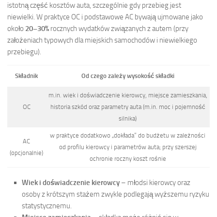
istotną część kosztów auta, szczególnie gdy przebieg jest
niewielki. W praktyce OC i podstawowe AC bywają ujmowane jako
około
20–30%
rocznych wydatków związanych z autem (przy
założeniach typowych dla miejskich samochodów i niewielkiego
przebiegu).
Składnik
Od czego zależy wysokość składki
m.in. wiek i doświadczenie kierowcy, miejsce zamieszkania,
OC
historia szkód oraz parametry auta (m.in. moc i pojemność
silnika)
w praktyce dodatkowo „dokłada” do budżetu w zależności
AC
od profilu kierowcy i parametrów auta; przy szerszej
(opcjonalnie)
ochronie roczny koszt rośnie
Wiek i doświadczenie kierowcy
– młodsi kierowcy oraz
osoby z krótszym stażem zwykle podlegają wyższemu ryzyku
statystycznemu.