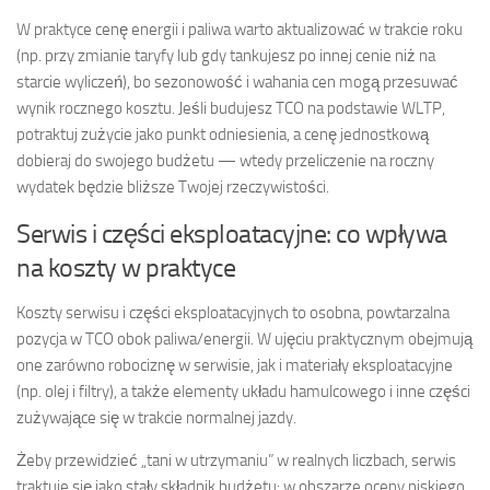
W praktyce cenę energii i paliwa warto aktualizować w trakcie roku
(np. przy zmianie taryfy lub gdy tankujesz po innej cenie niż na
starcie wyliczeń), bo sezonowość i wahania cen mogą przesuwać
wynik rocznego kosztu. Jeśli budujesz TCO na podstawie WLTP,
potraktuj zużycie jako punkt odniesienia, a cenę jednostkową
dobieraj do swojego budżetu — wtedy przeliczenie na roczny
wydatek będzie bliższe Twojej rzeczywistości.
Serwis i części eksploatacyjne: co wpływa
na koszty w praktyce
Koszty serwisu i części eksploatacyjnych to osobna, powtarzalna
pozycja w TCO obok paliwa/energii. W ujęciu praktycznym obejmują
one zarówno robociznę w serwisie, jak i materiały eksploatacyjne
(np. olej i filtry), a także elementy układu hamulcowego i inne części
zużywające się w trakcie normalnej jazdy.
Żeby przewidzieć „tani w utrzymaniu” w realnych liczbach, serwis
traktuje się jako stały składnik budżetu: w obszarze oceny niskiego