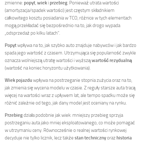
zmienne:
popyt
,
wiek
i
przebieg
. Ponieważ utrata wartości
(amortyzacja/spadek wartości) jest częstym składnikiem
całkowitego kosztu posiadania w TCO, różnice w tych elementach
mogą przekładać się bezpośrednio na to, jak drogo wypada
„odsprzedaż po kilku latach”.
Popyt
wpływa na to, jak szybko auto znajduje nabywców i jak bardzo
spada jego wartość z czasem. Utrzymująca się popularność zwykle
oznacza wolniejszą utratę wartości i wyższą
wartość rezydualną
(wartość na koniec horyzontu użytkowania).
Wiek pojazdu
wpływa na postrzeganie stopnia zużycia oraz na to,
jak zmienia się wycena modelu w czasie. Z reguły starsze auta tracą
więcej na wartości wraz z upływem lat, ale tempo spadku może się
różnić zależnie od tego, jak dany model jest oceniany na rynku.
Przebieg
działa podobnie jak wiek: mniejszy przebieg sprzyja
postrzeganiu auta jako mniej eksploatowanego, co może pomagać
w utrzymaniu ceny. Równocześnie o realnej wartości rynkowej
decyduje nie tylko licznik, lecz także
stan techniczny
oraz
historia