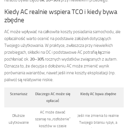
na auto bywa rzędu
ok. 20–30%
przy niewielkim przebiegu.
Kiedy AC realnie wspiera TCO i kiedy bywa
zbędne
AC może wpływać na całkowite koszty posiadania samochodu, ale
opłacalność warto ocenić na podstawie założeń dotyczących
Twojego użytkowania. W praktyce, zwłaszcza przy niewielkich
przebiegach, składki na OC i podstawowe AC potrafią łącznie
pochłaniać ok.
20–30%
rocznych wydatków związanych z autem.
Oznacza to, że decyzja o dołożeniu AC może zmienić wynik
porównania wariantów, nawet jeśli inne koszty eksploatacji (np.
paliwo) są relatywnie niskie.
Scenariusz
Dlaczego AC może się
Kiedy AC bywa zbędne
opłacać
AC może dawać
Dłuższe
Jeśli nie zmienia to realnie
szansę na „rozłożenie”
użytkowanie
Twojego bilansu ryzyk, a
kosztów w czasie