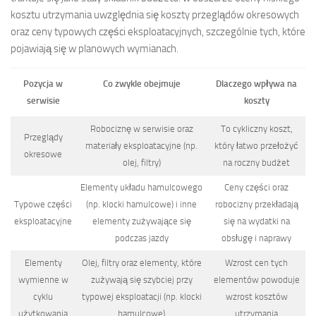
kosztu utrzymania uwzględnia się koszty przeglądów okresowych
oraz ceny typowych części eksploatacyjnych, szczególnie tych, które
pojawiają się w planowych wymianach.
Pozycja w
Co zwykle obejmuje
Dlaczego wpływa na
serwisie
koszty
Robociznę w serwisie oraz
To cykliczny koszt,
Przeglądy
materiały eksploatacyjne (np.
który łatwo przełożyć
okresowe
olej, filtry)
na roczny budżet
Elementy układu hamulcowego
Ceny części oraz
Typowe części
(np. klocki hamulcowe) i inne
robocizny przekładają
eksploatacyjne
elementy zużywające się
się na wydatki na
podczas jazdy
obsługę i naprawy
Elementy
Olej, filtry oraz elementy, które
Wzrost cen tych
wymienne w
zużywają się szybciej przy
elementów powoduje
cyklu
typowej eksploatacji (np. klocki
wzrost kosztów
użytkowania
hamulcowe)
utrzymania