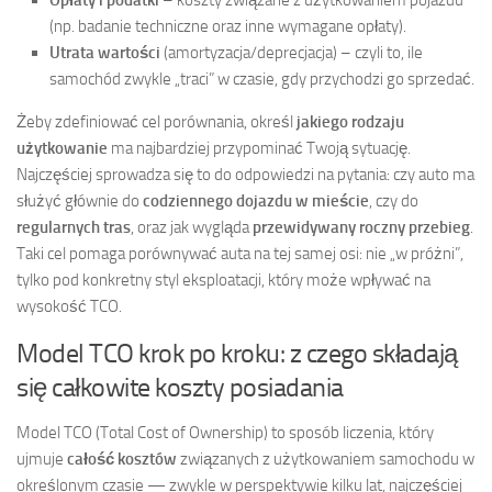
(np. badanie techniczne oraz inne wymagane opłaty).
Utrata wartości
(amortyzacja/deprecjacja) – czyli to, ile
samochód zwykle „traci” w czasie, gdy przychodzi go sprzedać.
Żeby zdefiniować cel porównania, określ
jakiego rodzaju
użytkowanie
ma najbardziej przypominać Twoją sytuację.
Najczęściej sprowadza się to do odpowiedzi na pytania: czy auto ma
służyć głównie do
codziennego dojazdu w mieście
, czy do
regularnych tras
, oraz jak wygląda
przewidywany roczny przebieg
.
Taki cel pomaga porównywać auta na tej samej osi: nie „w próżni”,
tylko pod konkretny styl eksploatacji, który może wpływać na
wysokość TCO.
Model TCO krok po kroku: z czego składają
się całkowite koszty posiadania
Model TCO (Total Cost of Ownership) to sposób liczenia, który
ujmuje
całość kosztów
związanych z użytkowaniem samochodu w
określonym czasie — zwykle w perspektywie kilku lat, najczęściej