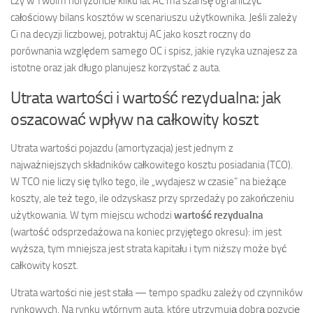
czy w Twoim horyzoncie kilku lat AC ma szansę ograniczyć
całościowy bilans kosztów w scenariuszu użytkownika. Jeśli zależy
Ci na decyzji liczbowej, potraktuj AC jako koszt roczny do
porównania względem samego OC i spisz, jakie ryzyka uznajesz za
istotne oraz jak długo planujesz korzystać z auta.
Utrata wartości i wartość rezydualna: jak
oszacować wpływ na całkowity koszt
Utrata wartości pojazdu (amortyzacja) jest jednym z
najważniejszych składników całkowitego kosztu posiadania (TCO).
W TCO nie liczy się tylko tego, ile „wydajesz w czasie” na bieżące
koszty, ale też tego, ile odzyskasz przy sprzedaży po zakończeniu
użytkowania. W tym miejscu wchodzi
wartość rezydualna
(wartość odsprzedażowa na koniec przyjętego okresu): im jest
wyższa, tym mniejsza jest strata kapitału i tym niższy może być
całkowity koszt.
Utrata wartości nie jest stała — tempo spadku zależy od czynników
rynkowych. Na rynku wtórnym auta, które utrzymują dobrą pozycję