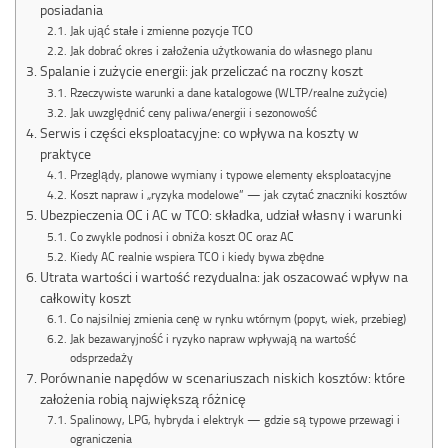
posiadania
Jak ująć stałe i zmienne pozycje TCO
Jak dobrać okres i założenia użytkowania do własnego planu
Spalanie i zużycie energii: jak przeliczać na roczny koszt
Rzeczywiste warunki a dane katalogowe (WLTP/realne zużycie)
Jak uwzględnić ceny paliwa/energii i sezonowość
Serwis i części eksploatacyjne: co wpływa na koszty w
praktyce
Przeglądy, planowe wymiany i typowe elementy eksploatacyjne
Koszt napraw i „ryzyka modelowe” — jak czytać znaczniki kosztów
Ubezpieczenia OC i AC w TCO: składka, udział własny i warunki
Co zwykle podnosi i obniża koszt OC oraz AC
Kiedy AC realnie wspiera TCO i kiedy bywa zbędne
Utrata wartości i wartość rezydualna: jak oszacować wpływ na
całkowity koszt
Co najsilniej zmienia cenę w rynku wtórnym (popyt, wiek, przebieg)
Jak bezawaryjność i ryzyko napraw wpływają na wartość
odsprzedaży
Porównanie napędów w scenariuszach niskich kosztów: które
założenia robią największą różnicę
Spalinowy, LPG, hybryda i elektryk — gdzie są typowe przewagi i
ograniczenia