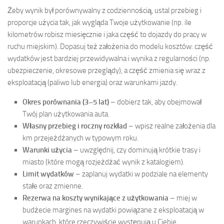
Żeby wynik był porównywalny z codziennością, ustal przebieg i
proporcje użycia tak, jak wygląda Twoje użytkowanie (np. ile
kilometrów robisz miesięcznie i jaka część to dojazdy do pracy w
ruchu miejskim). Dopasuj też założenia do modelu kosztów: część
wydatków jest bardziej przewidywalna i wynika z regularności (np.
ubezpieczenie, okresowe przeglądy), a część zmienia się wraz z
eksploatacją (paliwo lub energia) oraz warunkami jazdy.
Okres porównania (3–5 lat)
– dobierz tak, aby obejmował
Twój plan użytkowania auta.
Własny przebieg i roczny rozkład
– wpisz realne założenia dla
km przejeżdżanych w typowym roku.
Warunki użycia
– uwzględnij, czy dominują krótkie trasy i
miasto (które mogą rozjeżdżać wynik z katalogiem).
Limit wydatków
– zaplanuj wydatki w podziale na elementy
stałe oraz zmienne.
Rezerwa na koszty wynikające z użytkowania
– miej w
budżecie margines na wydatki powiązane z eksploatacją w
warunkach, które rzeczywiście występują u Ciebie.