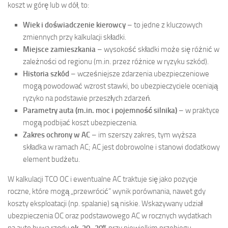
koszt w górę lub w dół, to:
Wiek i doświadczenie kierowcy
– to jedne z kluczowych
zmiennych przy kalkulacji składki.
Miejsce zamieszkania
– wysokość składki może się różnić w
zależności od regionu (m.in. przez różnice w ryzyku szkód).
Historia szkód
– wcześniejsze zdarzenia ubezpieczeniowe
mogą powodować wzrost stawki, bo ubezpieczyciele oceniają
ryzyko na podstawie przeszłych zdarzeń.
Parametry auta (m.in. moc i pojemność silnika)
– w praktyce
mogą podbijać koszt ubezpieczenia.
Zakres ochrony w AC
– im szerszy zakres, tym wyższa
składka w ramach AC; AC jest dobrowolne i stanowi dodatkowy
element budżetu.
W kalkulacji TCO OC i ewentualne AC traktuje się jako pozycje
roczne, które mogą „przewrócić” wynik porównania, nawet gdy
koszty eksploatacji (np. spalanie) są niskie. Wskazywany udział
ubezpieczenia OC oraz podstawowego AC w rocznych wydatkach