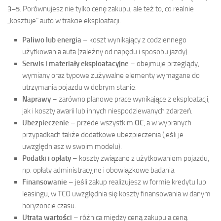
3–5
. Porównujesz nie tylko cenę zakupu, ale też to, co realnie
„kosztuje” auto w trakcie eksploatacji.
Paliwo lub energia
– koszt wynikający z codziennego
użytkowania auta (zależny od napędu i sposobu jazdy).
Serwis i materiały eksploatacyjne
– obejmuje przeglądy,
wymiany oraz typowe zużywalne elementy wymagane do
utrzymania pojazdu w dobrym stanie.
Naprawy
– zarówno planowe prace wynikające z eksploatacji,
jak i koszty awarii lub innych niespodziewanych zdarzeń.
Ubezpieczenie
– przede wszystkim
OC
, a w wybranych
przypadkach także dodatkowe ubezpieczenia (jeśli je
uwzględniasz w swoim modelu).
Podatki i opłaty
– koszty związane z użytkowaniem pojazdu,
np. opłaty administracyjne i obowiązkowe badania.
Finansowanie
– jeśli zakup realizujesz w formie kredytu lub
leasingu, w TCO uwzględnia się koszty finansowania w danym
horyzoncie czasu.
Utrata wartości
– różnica między ceną zakupu a ceną