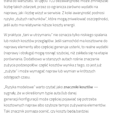
trafia do warsztatu. W ujęciu TCO bezawaryjność może zmniejszać
liczbę takich zdarzeń, przez co ogranicza zarówno wydatki na
naprawy, jak i liczbę wizyt w serwisie. Z kolei awaryjność podnosi
ryzyko „dużych rachunków”, które mogą zniwelować oszczędności,
jeśli auto ma relatywnie niższe koszty energii.
W praktyce „tani w utrzymaniu” nie oznacza tylko niskiego spalania
lub niskich kosztów przeglądów. Jeśli samochód ma kosztowne do
naprawy elementy albo częściej generuje usterki, to realne wydatki
(naprawy i obsługa) mogą rosnąć szybciej, niż zakłada się na etapie
porównania. Dodatkowo w starszych autach rośnie znaczenie
zużycia podzespołów: część kosztów wynika z tego, co jest już
„zużyte” i może wymagać napraw lub wymian w krótszych
odstępach czasu.
„Ryzyka modelowe” warto czytać jako
znaczniki kosztów
—
sygnały, że w określonym typie auta (lub danej
generacji/konfiguracji) może częściej pojawiać się potrzeba
kosztownych napraw albo szybsze tempo zużywania elementów.
Taki znacznik pomaga ocenić, czy koszty będą bardziej