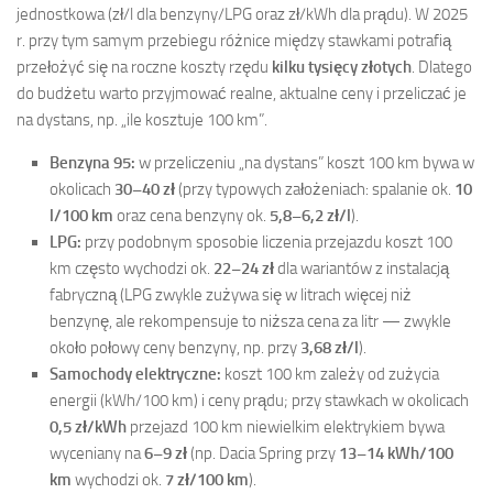
jednostkowa (zł/l dla benzyny/LPG oraz zł/kWh dla prądu). W 2025
r. przy tym samym przebiegu różnice między stawkami potrafią
przełożyć się na roczne koszty rzędu
kilku tysięcy złotych
. Dlatego
do budżetu warto przyjmować realne, aktualne ceny i przeliczać je
na dystans, np. „ile kosztuje 100 km”.
Benzyna 95:
w przeliczeniu „na dystans” koszt 100 km bywa w
okolicach
30–40 zł
(przy typowych założeniach: spalanie ok.
10
l/100 km
oraz cena benzyny ok.
5,8–6,2 zł/l
).
LPG:
przy podobnym sposobie liczenia przejazdu koszt 100
km często wychodzi ok.
22–24 zł
dla wariantów z instalacją
fabryczną (LPG zwykle zużywa się w litrach więcej niż
benzynę, ale rekompensuje to niższa cena za litr — zwykle
około połowy ceny benzyny, np. przy
3,68 zł/l
).
Samochody elektryczne:
koszt 100 km zależy od zużycia
energii (kWh/100 km) i ceny prądu; przy stawkach w okolicach
0,5 zł/kWh
przejazd 100 km niewielkim elektrykiem bywa
wyceniany na
6–9 zł
(np. Dacia Spring przy
13–14 kWh/100
km
wychodzi ok.
7 zł/100 km
).