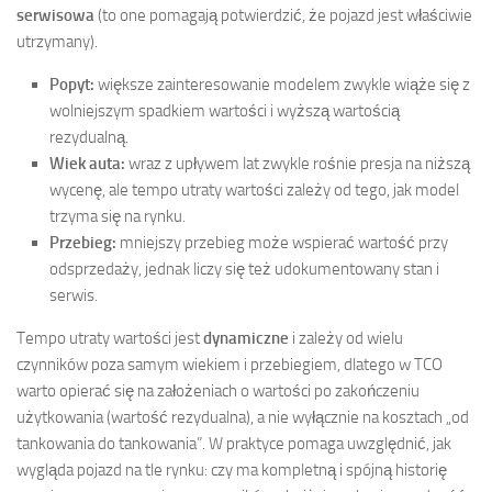
serwisowa
(to one pomagają potwierdzić, że pojazd jest właściwie
utrzymany).
Popyt:
większe zainteresowanie modelem zwykle wiąże się z
wolniejszym spadkiem wartości i wyższą wartością
rezydualną.
Wiek auta:
wraz z upływem lat zwykle rośnie presja na niższą
wycenę, ale tempo utraty wartości zależy od tego, jak model
trzyma się na rynku.
Przebieg:
mniejszy przebieg może wspierać wartość przy
odsprzedaży, jednak liczy się też udokumentowany stan i
serwis.
Tempo utraty wartości jest
dynamiczne
i zależy od wielu
czynników poza samym wiekiem i przebiegiem, dlatego w TCO
warto opierać się na założeniach o wartości po zakończeniu
użytkowania (wartość rezydualna), a nie wyłącznie na kosztach „od
tankowania do tankowania”. W praktyce pomaga uwzględnić, jak
wygląda pojazd na tle rynku: czy ma kompletną i spójną historię