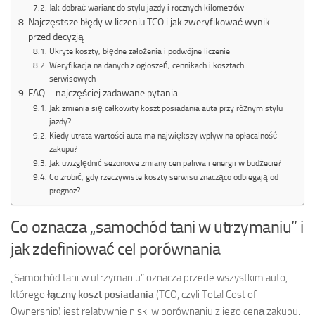
Jak dobrać wariant do stylu jazdy i rocznych kilometrów
Najczęstsze błędy w liczeniu TCO i jak zweryfikować wynik
przed decyzją
Ukryte koszty, błędne założenia i podwójne liczenie
Weryfikacja na danych z ogłoszeń, cennikach i kosztach
serwisowych
FAQ – najczęściej zadawane pytania
Jak zmienia się całkowity koszt posiadania auta przy różnym stylu
jazdy?
Kiedy utrata wartości auta ma największy wpływ na opłacalność
zakupu?
Jak uwzględnić sezonowe zmiany cen paliwa i energii w budżecie?
Co zrobić, gdy rzeczywiste koszty serwisu znacząco odbiegają od
prognoz?
Co oznacza „samochód tani w utrzymaniu” i
jak zdefiniować cel porównania
„Samochód tani w utrzymaniu” oznacza przede wszystkim auto,
którego
łączny koszt posiadania
(TCO, czyli Total Cost of
Ownership) jest relatywnie niski w porównaniu z jego ceną zakupu.