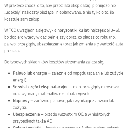
W praktyce chodzi o to, aby przez lata eksploatacji pieniądze nie
„uciekały” na koszty bieżące i nieplanowane, a nie tylko o to, ile
kosztuje sam zakup.
W TCO uwzględnia się zwykle
horyzont kilku lat
(najczęściej 3–5),
bo dopiero wtedy widać pełniejszy obraz: co płacisz co roku (np.
paliwo, przeglądy, ubezpieczenie) oraz jak zmienia się wartość auta
po czasie.
Do typowych składników kosztów utrzymania zalicza się:
Paliwo lub energia
– zależnie od napędu (spalanie lub zużycie
energii).
Serwis i części eksploatacyjne
– m.in. przeglądy okresowe
oraz wymiany materiałów eksploatacyjnych.
Naprawy
– zarówno planowe, jak i wynikające z awarii lub
zużycia.
Ubezpieczenie
– przede wszystkim OC, a w niektórych
przypadkach także AC.
Opłaty i podatki
– koszty związane z użytkowaniem pojazdu