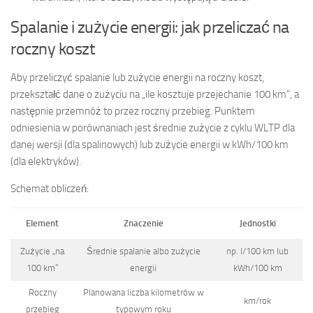
Spalanie i zużycie energii: jak przeliczać na
roczny koszt
Aby przeliczyć spalanie lub zużycie energii na roczny koszt,
przekształć dane o zużyciu na „ile kosztuje przejechanie 100 km”, a
następnie przemnóż to przez roczny przebieg. Punktem
odniesienia w porównaniach jest średnie zużycie z cyklu WLTP dla
danej wersji (dla spalinowych) lub zużycie energii w kWh/100 km
(dla elektryków).
Schemat obliczeń:
Element
Znaczenie
Jednostki
Zużycie „na
Średnie spalanie albo zużycie
np. l/100 km lub
100 km”
energii
kWh/100 km
Roczny
Planowana liczba kilometrów w
km/rok
przebieg
typowym roku