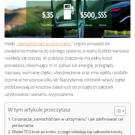
Hasło „
samochód tani w utrzymaniu
” często prowadzi do
zawężenia myślenia do samego spalania, a realny budżet kierowcy
rozkłada się szerzej. W praktyce znaczenie ma pełny koszt
posiadania, obejmujący m.in. paliwo lub energię, przeglądy,
naprawy, wymianę części, ubezpieczenie oraz inne opłaty i podatki
liczone w horyzoncie kilku lat. Najczytelniej oddzielić wtedy część
podstawową od kosztów zależnych od przyjętych założeń
użytkowania i wariantu wyposażenia.
W tym artykule przeczytasz
Co oznacza „samochód tani w utrzymaniu” i jak zdefiniować cel
porównania
Model TCO krok po kroku: z czego składają się całkowite koszty