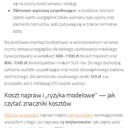
się na roczny koszt serwisu i obsługi.
Okresowe wymiany uzupełniające:
w budżecie rocznym
często warto uwzględnić także wymiany typu opony oraz
elementy hamulców, jeśli zużywają się w trakcie normalnej
jazdy.
Na podstawie orientacji budżetowej: w autoryzowanym serwisie
roczny zestaw przeglądów dla lekkiego użytkowania miejskiego
bywa podawany w widełkach
600–1100 zł
dla aut miejskich oraz
800–1500 zł
dla kompaktów i małych SUV-ów. Do tego dochodzą
cykliczne wydatki uzupełniające oraz koszt obowiązkowego badania
technicznego: dla samochodu osobowego około
149 zł
, a w
przypadku aut z instalacją LPG zwykle wyższy.
Koszt napraw i „ryzyka modelowe” — jak
czytać znaczniki kosztów
Różnice w kosztach
napraw między
samochodami
wynikają przede
wszystkim z tego, czy naprawy są
nieplanowane
i jak często auto