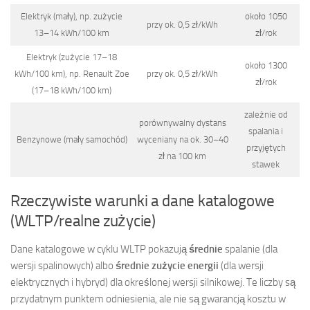
Elektryk (mały), np. zużycie
około 1050
przy ok. 0,5 zł/kWh
13–14 kWh/100 km
zł/rok
Elektryk (zużycie 17–18
około 1300
kWh/100 km), np. Renault Zoe
przy ok. 0,5 zł/kWh
zł/rok
(17–18 kWh/100 km)
zależnie od
porównywalny dystans
spalania i
Benzynowe (mały samochód)
wyceniany na ok. 30–40
przyjętych
zł na 100 km
stawek
Rzeczywiste warunki a dane katalogowe
(WLTP/realne zużycie)
Dane katalogowe w cyklu WLTP pokazują
średnie
spalanie (dla
wersji spalinowych) albo
średnie zużycie energii
(dla wersji
elektrycznych i hybryd) dla określonej wersji silnikowej. Te liczby są
przydatnym punktem odniesienia, ale nie są gwarancją kosztu w