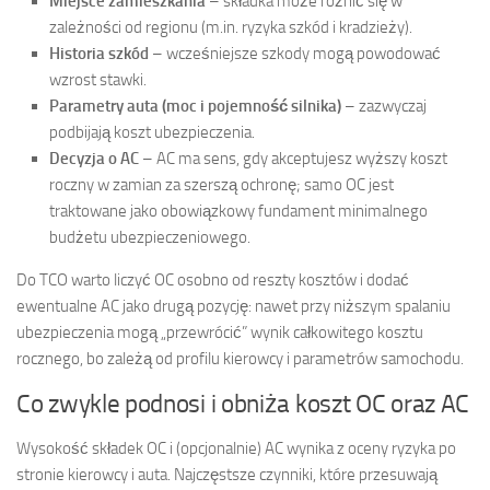
Miejsce zamieszkania
– składka może różnić się w
zależności od regionu (m.in. ryzyka szkód i kradzieży).
Historia szkód
– wcześniejsze szkody mogą powodować
wzrost stawki.
Parametry auta (moc i pojemność silnika)
– zazwyczaj
podbijają koszt ubezpieczenia.
Decyzja o AC
– AC ma sens, gdy akceptujesz wyższy koszt
roczny w zamian za szerszą ochronę; samo OC jest
traktowane jako obowiązkowy fundament minimalnego
budżetu ubezpieczeniowego.
Do TCO warto liczyć OC osobno od reszty kosztów i dodać
ewentualne AC jako drugą pozycję: nawet przy niższym spalaniu
ubezpieczenia mogą „przewrócić” wynik całkowitego kosztu
rocznego, bo zależą od profilu kierowcy i parametrów samochodu.
Co zwykle podnosi i obniża koszt OC oraz AC
Wysokość składek OC i (opcjonalnie) AC wynika z oceny ryzyka po
stronie kierowcy i auta. Najczęstsze czynniki, które przesuwają