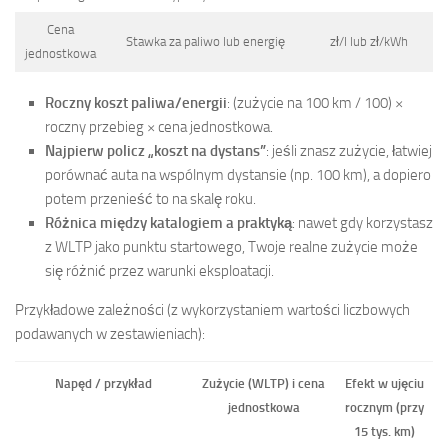
Cena
Stawka za paliwo lub energię
zł/l lub zł/kWh
jednostkowa
Roczny koszt paliwa/energii
: (zużycie na 100 km / 100) ×
roczny przebieg × cena jednostkowa.
Najpierw policz „koszt na dystans”
: jeśli znasz zużycie, łatwiej
porównać auta na wspólnym dystansie (np. 100 km), a dopiero
potem przenieść to na skalę roku.
Różnica między katalogiem a praktyką
: nawet gdy korzystasz
z WLTP jako punktu startowego, Twoje realne zużycie może
się różnić przez warunki eksploatacji.
Przykładowe zależności (z wykorzystaniem wartości liczbowych
podawanych w zestawieniach):
Napęd / przykład
Zużycie (WLTP) i cena
Efekt w ujęciu
jednostkowa
rocznym (przy
15 tys. km)