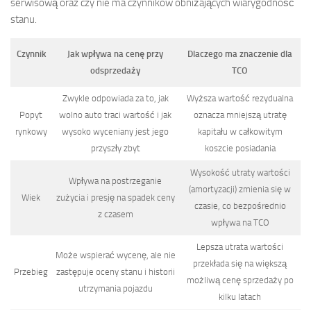
serwisową oraz czy nie ma czynników obniżających wiarygodność
stanu.
Czynnik
Jak wpływa na cenę przy
Dlaczego ma znaczenie dla
odsprzedaży
TCO
Zwykle odpowiada za to, jak
Wyższa wartość rezydualna
Popyt
wolno auto traci wartość i jak
oznacza mniejszą utratę
rynkowy
wysoko wyceniany jest jego
kapitału w całkowitym
przyszły zbyt
koszcie posiadania
Wysokość utraty wartości
Wpływa na postrzeganie
(amortyzacji) zmienia się w
Wiek
zużycia i presję na spadek ceny
czasie, co bezpośrednio
z czasem
wpływa na TCO
Lepsza utrata wartości
Może wspierać wycenę, ale nie
przekłada się na większą
Przebieg
zastępuje oceny stanu i historii
możliwą cenę sprzedaży po
utrzymania pojazdu
kilku latach