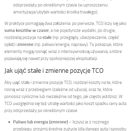
odsprzedaży po określonym czasie (w uproszczeniu:
amortyzacja/ubytek wartości środka trwałego).
W praktyce pomagają dwa założenia: po pierwsze, TCO liczy się jako
suma kosztów w czasie
, a nie pojedyncze wydatki; po drugie,
rozdzielaj pozycje na
stałe
(np. przeglądy, ubezpieczenie, część
opłat) i
zmienne
(np. paliwo/energia, naprawy). To pokazuje, które
elementy mogą rosnąć wraz z intensywnością używania, a które
pojawiają się nawet przy spokojniejszej eksploatacji.
Jak ująć stałe i zmienne pozycje TCO
Aby ująć stałe i zmienne pozycje TCO, rozdziel koszty na te, które
rosną wraz z przebiegiem (zależne od użycia), oraz te, które
ponosisz cyklicznie lub niezależnie od tego, jak często jeździsz. W
TCO uwzględnia się też utratę wartości jako koszt spadku ceny auta
przy odsprzedaży po określonym czasie.
Paliwo lub energia (zmienne)
– liczysz je z rocznego
przebiegu: przyjmij średnie zużycie (dla danego auta i sposobu