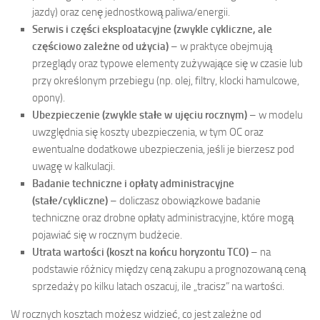
jazdy) oraz cenę jednostkową paliwa/energii.
Serwis i części eksploatacyjne (zwykle cykliczne, ale
częściowo zależne od użycia)
– w praktyce obejmują
przeglądy oraz typowe elementy zużywające się w czasie lub
przy określonym przebiegu (np. olej, filtry, klocki hamulcowe,
opony).
Ubezpieczenie (zwykle stałe w ujęciu rocznym)
– w modelu
uwzględnia się koszty ubezpieczenia, w tym OC oraz
ewentualne dodatkowe ubezpieczenia, jeśli je bierzesz pod
uwagę w kalkulacji.
Badanie techniczne i opłaty administracyjne
(stałe/cykliczne)
– doliczasz obowiązkowe badanie
techniczne oraz drobne opłaty administracyjne, które mogą
pojawiać się w rocznym budżecie.
Utrata wartości (koszt na końcu horyzontu TCO)
– na
podstawie różnicy między ceną zakupu a prognozowaną ceną
sprzedaży po kilku latach oszacuj, ile „tracisz” na wartości.
W rocznych kosztach możesz widzieć, co jest zależne od