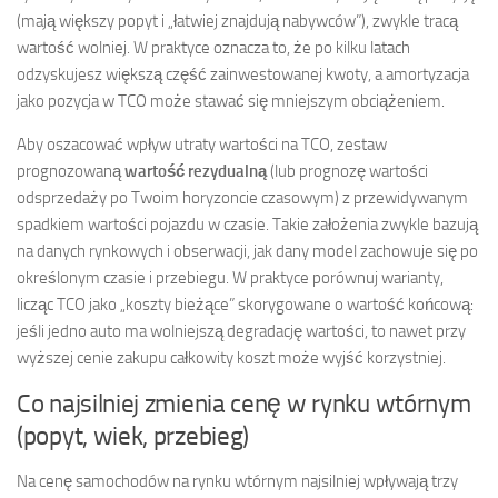
(mają większy popyt i „łatwiej znajdują nabywców”), zwykle tracą
wartość wolniej. W praktyce oznacza to, że po kilku latach
odzyskujesz większą część zainwestowanej kwoty, a amortyzacja
jako pozycja w TCO może stawać się mniejszym obciążeniem.
Aby oszacować wpływ utraty wartości na TCO, zestaw
prognozowaną
wartość rezydualną
(lub prognozę wartości
odsprzedaży po Twoim horyzoncie czasowym) z przewidywanym
spadkiem wartości pojazdu w czasie. Takie założenia zwykle bazują
na danych rynkowych i obserwacji, jak dany model zachowuje się po
określonym czasie i przebiegu. W praktyce porównuj warianty,
licząc TCO jako „koszty bieżące” skorygowane o wartość końcową:
jeśli jedno auto ma wolniejszą degradację wartości, to nawet przy
wyższej cenie zakupu całkowity koszt może wyjść korzystniej.
Co najsilniej zmienia cenę w rynku wtórnym
(popyt, wiek, przebieg)
Na cenę samochodów na rynku wtórnym najsilniej wpływają trzy