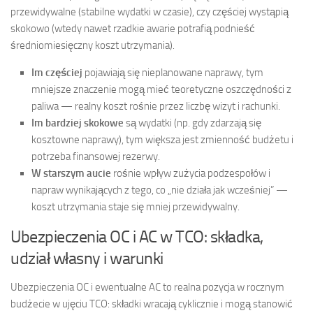
przewidywalne (stabilne wydatki w czasie), czy częściej wystąpią
skokowo (wtedy nawet rzadkie awarie potrafią podnieść
średniomiesięczny koszt utrzymania).
Im częściej
pojawiają się nieplanowane naprawy, tym
mniejsze znaczenie mogą mieć teoretyczne oszczędności z
paliwa — realny koszt rośnie przez liczbę wizyt i rachunki.
Im bardziej skokowe
są wydatki (np. gdy zdarzają się
kosztowne naprawy), tym większa jest zmienność budżetu i
potrzeba finansowej rezerwy.
W starszym aucie
rośnie wpływ zużycia podzespołów i
napraw wynikających z tego, co „nie działa jak wcześniej” —
koszt utrzymania staje się mniej przewidywalny.
Ubezpieczenia OC i AC w TCO: składka,
udział własny i warunki
Ubezpieczenia OC i ewentualne AC to realna pozycja w rocznym
budżecie w ujęciu TCO: składki wracają cyklicznie i mogą stanowić