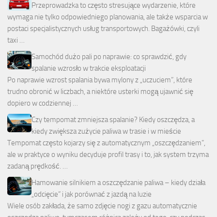
Przeprowadzka to często stresujące wydarzenie, które
wymaga nie tylko odpowiedniego planowania, ale także wsparcia w
postaci specjalistycznych usług transportowych. Bagażówki, czyli
taxi …
Samochód dużo pali po naprawie: co sprawdzić, gdy
spalanie wzrosło w trakcie eksploatacji
Po naprawie wzrost spalania bywa mylony z „uczuciem”, które
trudno obronić w liczbach, a niektóre usterki mogą ujawnić się
dopiero w codziennej …
Czy tempomat zmniejsza spalanie? Kiedy oszczędza, a
kiedy zwiększa zużycie paliwa w trasie i w mieście
Tempomat często kojarzy się z automatycznym „oszczędzaniem”,
ale w praktyce o wyniku decyduje profil trasy i to, jak system trzyma
zadaną prędkość. …
Hamowanie silnikiem a oszczędzanie paliwa – kiedy działa
„odcięcie” i jak porównać z jazdą na luzie
Wiele osób zakłada, że samo zdjęcie nogi z gazu automatycznie