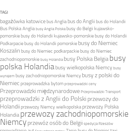
TAGI
bagażówka katowice
bus do Anglii
bus Anglia
bus do Holandii
Bus Polska Anglia
busy do Belgii kujawsko-
busy Anglia Polska
pomorskie
busy do Holandii kujawsko-pomorskie
busy do Holandii
busy do Niemiec
Podkarpacie
busy do Holandii pomorskie
Koszalin
busy do Niemiec podkarpackie
busy do Niemiec
busy
busy Polska Belgia
zachodniopomorskie
busy Holandia
polska Holandia
busy wielkopolska Niemcy
busy
busy z polski do
busy zachodniopomorskie Niemcy
wynajem
Niemiec
przeprowadzka bytom
przeprowadzki ceny
Przeprowadzki międzynarodowe
Przeprowadzki Transport
przeprowadzki z Anglii do Polski
przewozy do
Holandii
przewozy Polska
przewozy Niemcy wielkopolska
przewozy zachodniopomorskie
Holandia
Niemcy
przewóz osób do Belgii
spedycja Rzeszów
sprowadzanie aut
Tanie busy do Niemiec
taxi