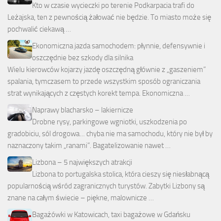
Kto w czasie wycieczki po terenie Podkarpacia trafi do
Leżajska, ten z pewnością żałować nie będzie. To miasto może się
pochwalić ciekawą …
Ekonomiczna jazda samochodem: płynnie, defensywnie i
oszczędnie bez szkody dla silnika
Wielu kierowców kojarzy jazdę oszczędną głównie z „gaszeniem”
spalania, tymczasem to przede wszystkim sposób ograniczania
strat wynikających z częstych korekt tempa. Ekonomiczna …
Naprawy blacharsko – lakiernicze
Drobne rysy, parkingowe wgniotki, uszkodzenia po
gradobiciu, sól drogowa… chyba nie ma samochodu, który nie był by
naznaczony takim „ranami”. Bagatelizowanie nawet …
Lizbona – 5 największych atrakcji
Lizbona to portugalska stolica, która cieszy się niesłabnącą
popularnością wśród zagranicznych turystów. Zabytki Lizbony są
znane na całym świecie – piękne, malownicze …
Bagażówki w Katowicach, taxi bagażowe w Gdańsku