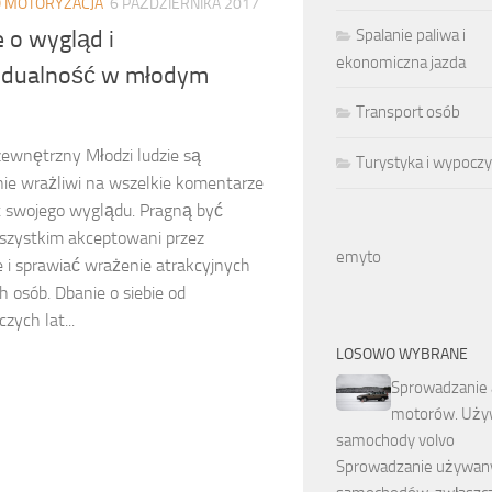
O MOTORYZACJA
6 PAŹDZIERNIKA 2017
Spalanie paliwa i
 o wygląd i
ekonomiczna jazda
idualność w młodym
Transport osób
ewnętrzny Młodzi ludzie są
Turystyka i wypocz
nie wrażliwi na wszelkie komentarze
 swojego wyglądu. Pragną być
szystkim akceptowani przez
emyto
e i sprawiać wrażenie atrakcyjnych
h osób. Dbanie o siebie od
zych lat...
LOSOWO WYBRANE
Sprowadzanie a
motorów. Uż
samochody volvo
Sprowadzanie używan