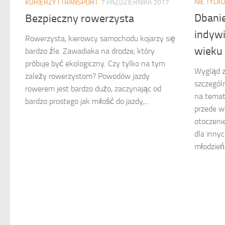
NIE TYLK
KURIERZY I TRANSPORT
7 PAŹDZIERNIKA 2017
Dbanie
Bezpieczny rowerzysta
indyw
Rowerzysta, kierowcy samochodu kojarzy się
wieku
bardzo źle. Zawadiaka na drodze, który
próbuje być ekologiczny. Czy tylko na tym
Wygląd z
zależy rowerzystom? Powodów jazdy
szczegól
rowerem jest bardzo dużo, zaczynając od
na temat
bardzo prostego jak miłość do jazdy,...
przede w
otoczeni
dla innyc
młodzieńc