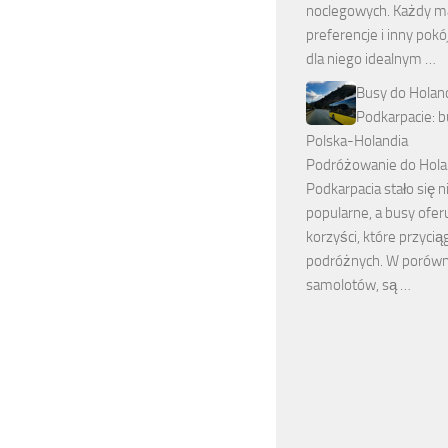
noclegowych. Każdy m
preferencje i inny pokó
dla niego idealnym …
Busy do Holand
Podkarpacie: 
Polska-Holandia
Podróżowanie do Holan
Podkarpacia stało się 
popularne, a busy ofer
korzyści, które przycią
podróżnych. W porówn
samolotów, są …