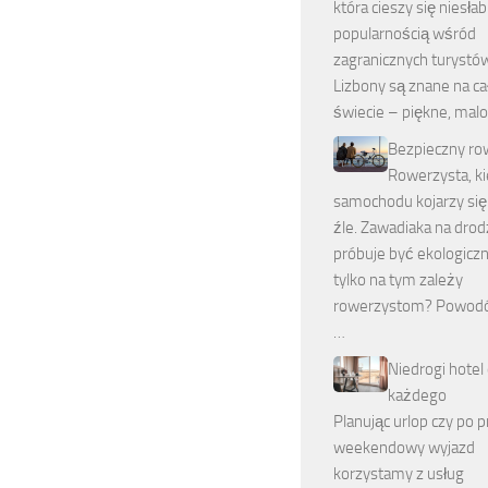
która cieszy się niesła
popularnością wśród
zagranicznych turystów
Lizbony są znane na c
świecie – piękne, mal
Bezpieczny ro
Rowerzysta, k
samochodu kojarzy się
źle. Zawadiaka na drod
próbuje być ekologiczn
tylko na tym zależy
rowerzystom? Powodó
…
Niedrogi hotel 
każdego
Planując urlop czy po 
weekendowy wyjazd
korzystamy z usług