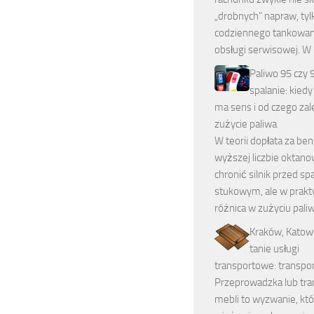
„drobnych” napraw, tyl
codziennego tankowani
obsługi serwisowej. W
Paliwo 95 czy 
spalanie: kiedy
ma sens i od czego zal
zużycie paliwa
W teorii dopłata za be
wyższej liczbie oktan
chronić silnik przed s
stukowym, ale w prakt
różnica w zużyciu pali
Kraków, Katow
tanie usługi
transportowe: transpor
Przeprowadzka lub tra
mebli to wyzwanie, któ