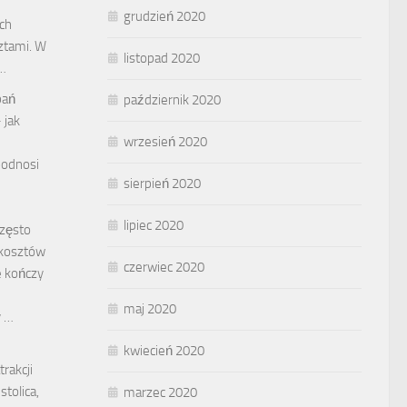
grudzień 2020
ch
ztami. W
listopad 2020
 …
bań
październik 2020
 jak
wrzesień 2020
podnosi
sierpień 2020
lipiec 2020
często
 kosztów
czerwiec 2020
e kończy
maj 2020
y …
kwiecień 2020
rakcji
stolica,
marzec 2020