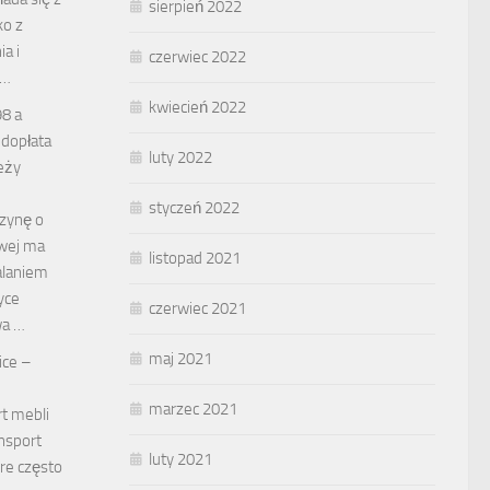
sierpień 2022
ko z
a i
czerwiec 2022
 …
kwiecień 2022
98 a
 dopłata
luty 2022
eży
styczeń 2022
nzynę o
owej ma
listopad 2021
palaniem
yce
czerwiec 2021
wa …
maj 2021
ice –
marzec 2021
t mebli
nsport
luty 2021
re często