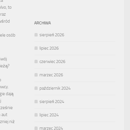
za
vo, to
oraz
wśród
ARCHIWA
sierpień 2026
iele osób
lipiec 2026
swój
czerwiec 2026
ieżą?
marzec 2026
o
owcy.
październik 2024
ie dają
j
sierpień 2024
cześnie
 aut
lipiec 2024
zniej niż
marzec 2024