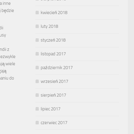
a inne
j będzie
kwiecień 2018
luty 2018
ii
busy
styczeń 2018
dii z
listopad 2017
niezwykle
ują wiele
październik 2017
gają
aniu do
wrzesień 2017
sierpień 2017
lipiec 2017
czerwiec 2017