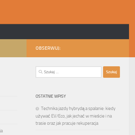
OBSERWUJ:
Szukaj:
OSTATNIE WPISY
Technika jazdy hybrydą a spalanie: kiedy
używać EV/Eco, jak jechać w mieście i na
trasie oraz jak pracuje rekuperacja
ja