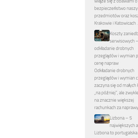
wiąże się z obawami o
bezpieczeństwo naszy
przedmiotów oraz kos
Krakowie i Katowicach
Koszty zanied
serwisowych –
odkładanie drobnych
przeglądów i wymian 
cenę napraw
Odkładanie drobnych
przeglądów i wymian 
zaczyna się od małych
„na później”, ale zwykl
na znacznie większej
rachunkach za napraw
Lizbona – 5
największych at
Lizbona to portugalska 