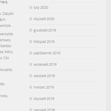
bnącą
luty 2020
. Zabytki
styczeń 2020
ałym
ownicze …
grudzień 2019
werzysta
ierowcy
listopad 2019
 bardzo
ze, który
październik 2019
y. Czy
wrzesień 2019
w jazdy
sierpień 2019
dla
marzec 2019
prostu
styczeń 2019
sierpień 2018