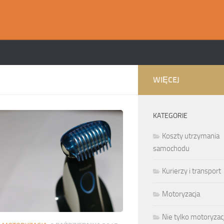
WIĘCEJ
KATEGORIE
Koszty utrzymania
samochodu
Kurierzy i transport
Motoryzacja
Nie tylko motoryzac