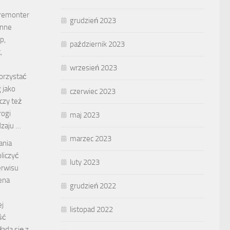
 remonter
grudzień 2023
inne
p,
październik 2023
,
wrzesień 2023
korzystać
 jako
czerwiec 2023
czy też
rogi
maj 2023
zaju …
marzec 2023
ania
oliczyć
luty 2023
erwisu
ena
grudzień 2022
ej
listopad 2022
ść
łada się z