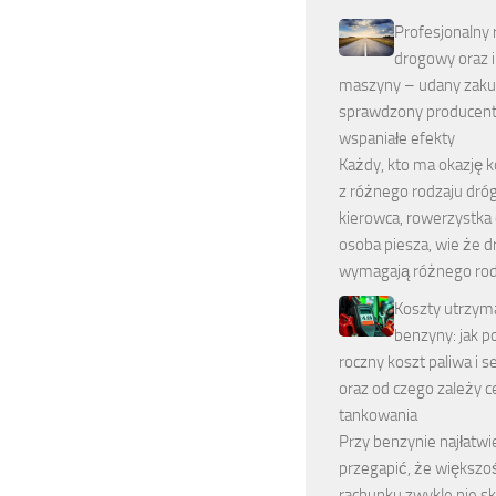
Profesjonalny
drogowy oraz 
maszyny – udany zaku
sprawdzony producent
wspaniałe efekty
Każdy, kto ma okazję 
z różnego rodzaju dróg
kierowca, rowerzystka 
osoba piesza, wie że d
wymagają różnego rod
Koszty utrzym
benzyny: jak p
roczny koszt paliwa i s
oraz od czego zależy c
tankowania
Przy benzynie najłatwi
przegapić, że większo
rachunku zwykle nie sk