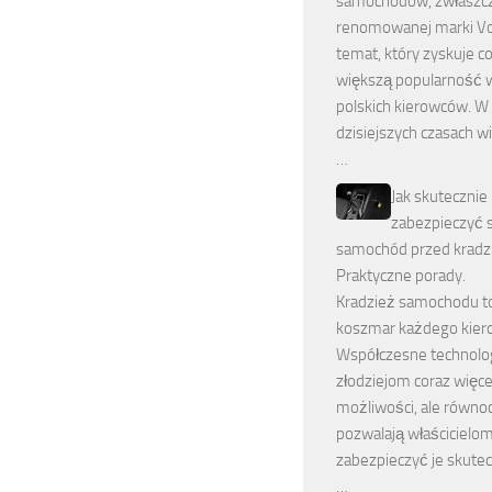
samochodów, zwłaszc
renomowanej marki Vol
temat, który zyskuje c
większą popularność 
polskich kierowców. W
dzisiejszych czasach w
…
Jak skutecznie
zabezpieczyć 
samochód przed kradz
Praktyczne porady.
Kradzież samochodu t
koszmar każdego kier
Współczesne technolog
złodziejom coraz więce
możliwości, ale równo
pozwalają właścicielom
zabezpieczyć je skutec
…