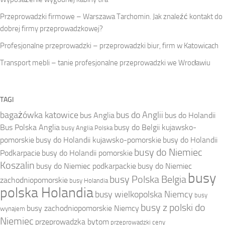
Przeprowadzki firmowe – Warszawa Tarchomin. Jak znaleźć kontakt do
dobrej firmy przeprowadzkowej?
Profesjonalne przeprowadzki – przeprowadzki biur, firm w Katowicach
Transport mebli – tanie profesjonalne przeprowadzki we Wrocławiu
TAGI
bagażówka katowice
bus do Anglii
bus Anglia
bus do Holandii
Bus Polska Anglia
busy do Belgii kujawsko-
busy Anglia Polska
pomorskie
busy do Holandii kujawsko-pomorskie
busy do Holandii
busy do Niemiec
Podkarpacie
busy do Holandii pomorskie
Koszalin
busy do Niemiec podkarpackie
busy do Niemiec
busy
busy Polska Belgia
zachodniopomorskie
busy Holandia
polska Holandia
busy wielkopolska Niemcy
busy
busy z polski do
busy zachodniopomorskie Niemcy
wynajem
Niemiec
przeprowadzka bytom
przeprowadzki ceny