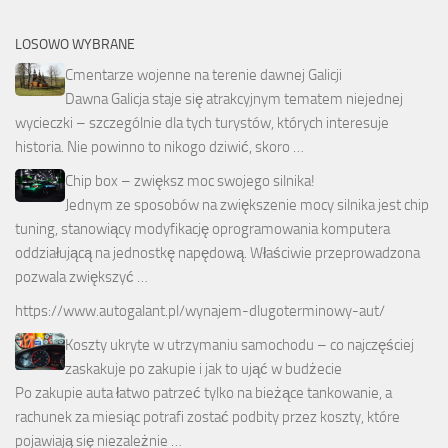
LOSOWO WYBRANE
Cmentarze wojenne na terenie dawnej Galicji
Dawna Galicja staje się atrakcyjnym tematem niejednej
wycieczki – szczególnie dla tych turystów, których interesuje
historia. Nie powinno to nikogo dziwić, skoro …
Chip box – zwiększ moc swojego silnika!
Jednym ze sposobów na zwiększenie mocy silnika jest chip
tuning, stanowiący modyfikację oprogramowania komputera
oddziałującą na jednostkę napędową. Właściwie przeprowadzona
pozwala zwiększyć …
https://www.autogalant.pl/wynajem-dlugoterminowy-aut/
Koszty ukryte w utrzymaniu samochodu – co najczęściej
zaskakuje po zakupie i jak to ująć w budżecie
Po zakupie auta łatwo patrzeć tylko na bieżące tankowanie, a
rachunek za miesiąc potrafi zostać podbity przez koszty, które
pojawiają się niezależnie …