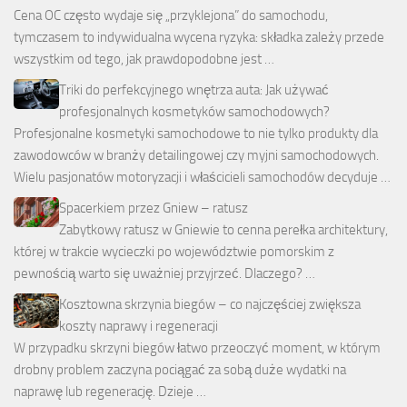
Cena OC często wydaje się „przyklejona” do samochodu,
tymczasem to indywidualna wycena ryzyka: składka zależy przede
wszystkim od tego, jak prawdopodobne jest …
Triki do perfekcyjnego wnętrza auta: Jak używać
profesjonalnych kosmetyków samochodowych?
Profesjonalne kosmetyki samochodowe to nie tylko produkty dla
zawodowców w branży detailingowej czy myjni samochodowych.
Wielu pasjonatów motoryzacji i właścicieli samochodów decyduje …
Spacerkiem przez Gniew – ratusz
Zabytkowy ratusz w Gniewie to cenna perełka architektury,
której w trakcie wycieczki po województwie pomorskim z
pewnością warto się uważniej przyjrzeć. Dlaczego? …
Kosztowna skrzynia biegów – co najczęściej zwiększa
koszty naprawy i regeneracji
W przypadku skrzyni biegów łatwo przeoczyć moment, w którym
drobny problem zaczyna pociągać za sobą duże wydatki na
naprawę lub regenerację. Dzieje …