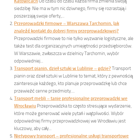
Katowicach
Od czasu do czasu każda firma zmienia swoją
siedzibę. Nie ma w tym nic dziwnego, firmy się rozrastają i
poszerzają swoje oferty,...
Przeprowadzki firmowe – Warszawa Tarchomin. Jak
znaleźć kontakt do dobrej firmy przeprowadzkowej?
Przeprowadzki firmowe to nie tylko wyzwanie logistyczne, ale
także test dla organizacyjnych umiejętności przedsiębiorców.
W Warszawie, zwłaszcza w dzielnicy Tarchomin, wybór
odpowiedniej...
Transport pianin, dzieł sztuki w Lublinie – gdzie?
Transport
pianin oraz dzieł sztuki w Lublinie to temat, który z pewnością
zainteresuje każdego, kto planuje przeprowadzkę lub chce
przewieźć cenne przedmioty....
Transport mebli – tanie profesjonalne przeprowadzki we
Wrocławiu
Przeprowadzka to często stresujące wydarzenie,
które może generować wiele pytań i wątpliwości. Wybór
odpowiedniej firmy przeprowadzkowej we Wrocławiu jest
kluczowy, aby cały...
Nietypowy transport – profesjonalne usługi transportowe