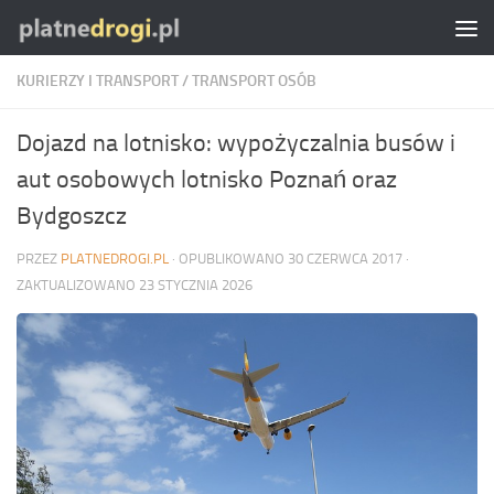
Skip to content
KURIERZY I TRANSPORT
/
TRANSPORT OSÓB
Dojazd na lotnisko: wypożyczalnia busów i
aut osobowych lotnisko Poznań oraz
Bydgoszcz
PRZEZ
PLATNEDROGI.PL
· OPUBLIKOWANO
30 CZERWCA 2017
·
ZAKTUALIZOWANO
23 STYCZNIA 2026