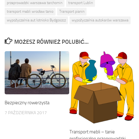
przeprowadzki warszawa tarchomin
transport Lublin
transport mebli wrocław tanio
Transport pianin
wypożyczalnia aut lotnisko Bydgoszcz
wypożyczalnia autokarów warszawa
MOŻESZ RÓWNIEŻ POLUBIĆ…
Bezpieczny rowerzysta
7 PAŹDZIERNIKA 2017
Transport mebli – tanie
profesjonalne przeprowadzki