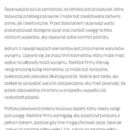
Rezerwacja busa lub samochodu na lotnisko jest procedurek, która
zazwyczaj przebiega sprawnie i może być zrealizowana zarówno
online, jak i telefonicznie. Przed dokonaniem rezerwacji warto
przeanalizować dostępne opcje oraz zwrócić uwagę na kilka
istotnych aspektów, aby zapewnić sobie komfort podróży.
Jednym z najważniejszych elementów jest zrozumienie warunków
wynajmu. Upewnij się, że znasz limit kilometrów, który może mieć
wpływ na całkowity koszt wynajmu. Niektóre firmy oferują
neograniczoną liczbę kilometrów, co może być korzystne,
zwłaszcza jeśli planujesz dłuższą podróż. Ważne jest także, aby
dokładnie sprawdzić warunki ubezpieczenia, aby mieć pewność, że
jesteś odpowiednio chroniony w przypadku wypadku lub
uszkodzeń pojazdu.
Polityka paliwowa to kolejny kluczowy aspekt, który należy wziąć
pod uwagę. Niektóre firmy wymagają, aby pojazd był zwrócony z
pełnym bakiem, podczas gdy inne mogą oferować opcje, takie jak
„paliwo na zasadzie pełny-pełny” lub „paliwo na zasadzie pełny-