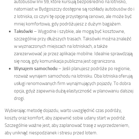
autobusów linii 59, które kursują bezpośrednio na lotnisko,
natomiast w Bydgoszczy dostępne są rozkłady autobusów do i
z lotniska, co czyni tę opcję przystępną cenowo, ale może być
mniej komfortowa, gdy podróżujesz z dużym bagażem.
Taksówki
– Wygodne i szybkie, ale mogą być kosztowne,
szczególnie przy dłuższych trasach. Taksówki można znaleźć
w wyznaczonych miejscach na lotniskach, a także
zarezerwować je przez aplikacje mobilne. Idealnie sprawdzają
się nocą, gdy komunikacja publiczna jest ograniczona.
Wynajem samochodu
– Jeśli planujesz podróże po regionie,
rozważ wynajem samochodu na lotnisku. Oba lotniska oferują
usługi renomowanych firm wynajmujących pojazdy. To dobra
opcja, gdyż zapewnia dużą elastyczność w planowaniu dalszej
drogi.
Wybierając metodę dojazdu, warto uwzględnić czas podróży,
koszty oraz komfort, aby zapewnić sobie udany start w podróż.
Szczególnie ważne jest, aby zaplanować trasę z wyprzedzeniem,
aby uniknąć niespodzianek i stresu przed lotem.