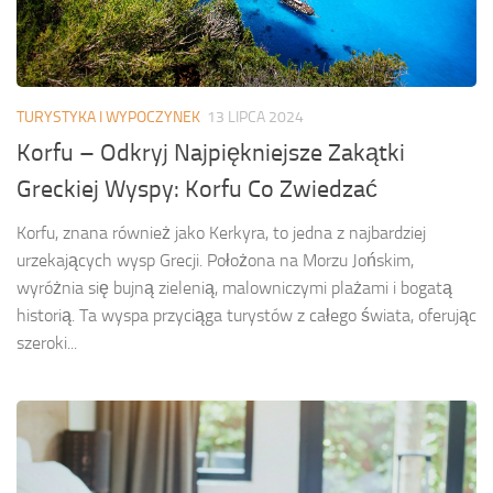
TURYSTYKA I WYPOCZYNEK
13 LIPCA 2024
Korfu – Odkryj Najpiękniejsze Zakątki
Greckiej Wyspy: Korfu Co Zwiedzać
Korfu, znana również jako Kerkyra, to jedna z najbardziej
urzekających wysp Grecji. Położona na Morzu Jońskim,
wyróżnia się bujną zielenią, malowniczymi plażami i bogatą
historią. Ta wyspa przyciąga turystów z całego świata, oferując
szeroki...