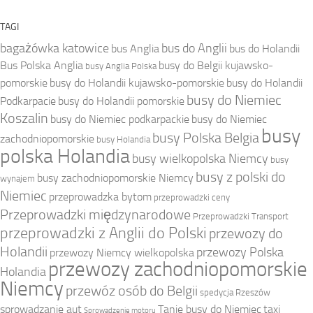
TAGI
bagażówka katowice
bus do Anglii
bus Anglia
bus do Holandii
Bus Polska Anglia
busy do Belgii kujawsko-
busy Anglia Polska
pomorskie
busy do Holandii kujawsko-pomorskie
busy do Holandii
busy do Niemiec
Podkarpacie
busy do Holandii pomorskie
Koszalin
busy do Niemiec podkarpackie
busy do Niemiec
busy
busy Polska Belgia
zachodniopomorskie
busy Holandia
polska Holandia
busy wielkopolska Niemcy
busy
busy z polski do
busy zachodniopomorskie Niemcy
wynajem
Niemiec
przeprowadzka bytom
przeprowadzki ceny
Przeprowadzki międzynarodowe
Przeprowadzki Transport
przeprowadzki z Anglii do Polski
przewozy do
Holandii
przewozy Polska
przewozy Niemcy wielkopolska
przewozy zachodniopomorskie
Holandia
Niemcy
przewóz osób do Belgii
spedycja Rzeszów
sprowadzanie aut
Tanie busy do Niemiec
taxi
Sprowadzenie motoru