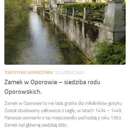
TURYSTYKA I WYPOCZYNEK
12 LUTEGO 2021
Zamek w Oporowie – siedziba rodu
Oporowskich.
Zamek w Oporowie to nie lada gratka dla miłośników gotyku.
Został zbudowany całkowicie z cegły, w latach 1434 – 1449.
Pierwsze wzmianki o tej miejscowości pochodzą z roku 1363.
Zamek był główną siedzibą dóbr...