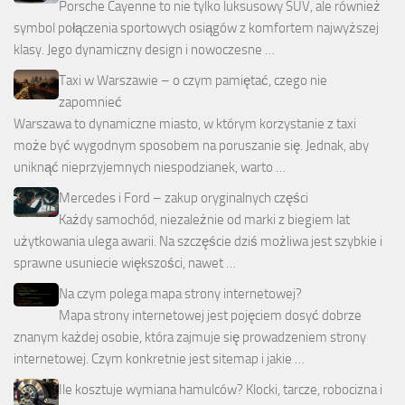
Porsche Cayenne to nie tylko luksusowy SUV, ale również
symbol połączenia sportowych osiągów z komfortem najwyższej
klasy. Jego dynamiczny design i nowoczesne …
Taxi w Warszawie – o czym pamiętać, czego nie
zapomnieć
Warszawa to dynamiczne miasto, w którym korzystanie z taxi
może być wygodnym sposobem na poruszanie się. Jednak, aby
uniknąć nieprzyjemnych niespodzianek, warto …
Mercedes i Ford – zakup oryginalnych części
Każdy samochód, niezależnie od marki z biegiem lat
użytkowania ulega awarii. Na szczęście dziś możliwa jest szybkie i
sprawne usuniecie większości, nawet …
Na czym polega mapa strony internetowej?
Mapa strony internetowej jest pojęciem dosyć dobrze
znanym każdej osobie, która zajmuje się prowadzeniem strony
internetowej. Czym konkretnie jest sitemap i jakie …
Ile kosztuje wymiana hamulców? Klocki, tarcze, robocizna i