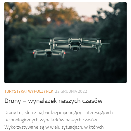
TURYSTYKA I WYPOCZYNEK
22 GRUDNIA 2022
Drony – wynalazek naszych czasów
Drony to jeden z najbardziej imponujący i interesujących
technologicznych wynalazków naszych czasów.
Wykorzystywane są w wielu sytuacjach, w których