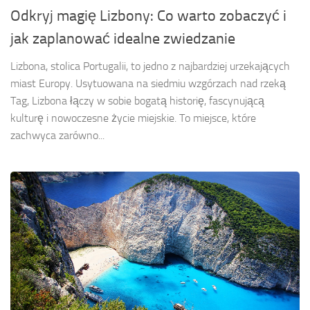
Odkryj magię Lizbony: Co warto zobaczyć i
jak zaplanować idealne zwiedzanie
Lizbona, stolica Portugalii, to jedno z najbardziej urzekających
miast Europy. Usytuowana na siedmiu wzgórzach nad rzeką
Tag, Lizbona łączy w sobie bogatą historię, fascynującą
kulturę i nowoczesne życie miejskie. To miejsce, które
zachwyca zarówno...