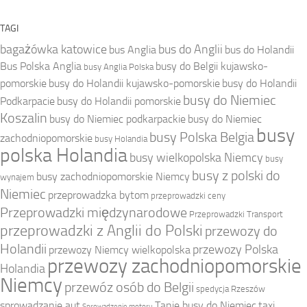
TAGI
bagażówka katowice
bus do Anglii
bus Anglia
bus do Holandii
Bus Polska Anglia
busy do Belgii kujawsko-
busy Anglia Polska
pomorskie
busy do Holandii kujawsko-pomorskie
busy do Holandii
busy do Niemiec
Podkarpacie
busy do Holandii pomorskie
Koszalin
busy do Niemiec podkarpackie
busy do Niemiec
busy
busy Polska Belgia
zachodniopomorskie
busy Holandia
polska Holandia
busy wielkopolska Niemcy
busy
busy z polski do
busy zachodniopomorskie Niemcy
wynajem
Niemiec
przeprowadzka bytom
przeprowadzki ceny
Przeprowadzki międzynarodowe
Przeprowadzki Transport
przeprowadzki z Anglii do Polski
przewozy do
Holandii
przewozy Polska
przewozy Niemcy wielkopolska
przewozy zachodniopomorskie
Holandia
Niemcy
przewóz osób do Belgii
spedycja Rzeszów
sprowadzanie aut
Tanie busy do Niemiec
taxi
Sprowadzenie motoru