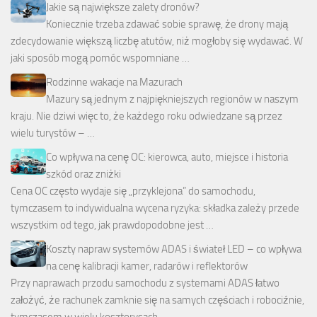
Jakie są największe zalety dronów?
Koniecznie trzeba zdawać sobie sprawę, że drony mają
zdecydowanie większą liczbę atutów, niż mogłoby się wydawać. W
jaki sposób mogą pomóc wspomniane …
Rodzinne wakacje na Mazurach
Mazury są jednym z najpiękniejszych regionów w naszym
kraju. Nie dziwi więc to, że każdego roku odwiedzane są przez
wielu turystów – …
Co wpływa na cenę OC: kierowca, auto, miejsce i historia
szkód oraz zniżki
Cena OC często wydaje się „przyklejona” do samochodu,
tymczasem to indywidualna wycena ryzyka: składka zależy przede
wszystkim od tego, jak prawdopodobne jest …
Koszty napraw systemów ADAS i świateł LED – co wpływa
na cenę kalibracji kamer, radarów i reflektorów
Przy naprawach przodu samochodu z systemami ADAS łatwo
założyć, że rachunek zamknie się na samych częściach i robociźnie,
tymczasem w wielu kosztorysach …