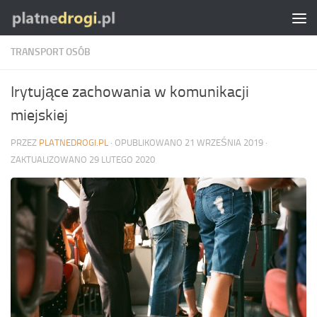
Skip to content
TRANSPORT OSÓB
Irytujące zachowania w komunikacji
miejskiej
PRZEZ
PLATNEDROGI.PL
· OPUBLIKOWANO
21 WRZEŚNIA 2019
·
ZAKTUALIZOWANO
29 LUTEGO 2020