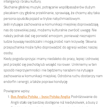
inteligencji i braku kultury.
Słuchanie głośnej muzyki, potrącanie współpasażerów dużym
plecakiem czy głośne przeklinanie, sprawiają, że chcemy aby taka
persona opuściła pojazd w trybie natychmiastowym.
Jeśli irytujące zachowania w komunikacji miejskiej doprowadzają
nas do szewskiej pasji, możemy kulturalnie zwrócić uwagę. Nie
należy jednak dać się ponieść emocjom, ponieważ nieznajomi
ludzie bywają nieobliczalni i mogą zrobić nam krzywdę. Słowna
przepychanka może tylko doprowadzić do agresji wobec naszej
osoby.
Kiedy pogoda sprzyja i mamy niedaleko do pracy, lepiej i zdrowiej
jest przejść się piechotą lub wsiąść na rower. Unikniemy w ten
sposób nieprzyjemności i nie będziemy narażeni na irytujące
zachowania w komunikacji miejskiej. Odrobina ruchu dostarczy nam
endorfin i energii, a także poprawi kondycję.
Powiązane wpisy:
Bus Anglia Polska – busy Polska Anglia
Podróżowanie do
Anglii stało się bardziej dostępne niż kiedykolwiek, a busy z