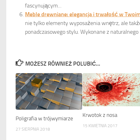
fascynującym...
Meble drewniane: elegancja i trwałość w Twoi
nie tylko elementy wyposażenia wnętrz, ale także
ponadczasowego stylu. Wykonane z naturalnego li
MOŻESZ RÓWNIEŻ POLUBIĆ…
Krwotok z nosa
Poligrafia w trójwymiarze
15 KWIETNIA 2017
27 SIERPNIA 2018