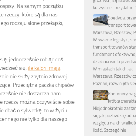
groźnych, są nawet ba
dłospisy. Na samym początku
korzystne i przydatne.
rzeczy, które są dla nas
Spedycja, prze
ego rodzaju słone przekąski,
transport tow
Warszawa, Rzeszów, 
W świecie logistyki, s
transport towarów sta
fundament efektywne
ię, jednocześnie robiąc coś
działania wielu przedsi
wiedzieć się,
ile kalorii mają
W miastach takich jak
znie nie służy zbytnio zdrowej
Warszawa, Rzeszów c
Poznań, rozwinięta sie
czące. Przeciętna paczka chipsów
nocześnie nie dostarcza nam
Kontenery na 
krótka charakt
e rzeczy można oczywiście sobie
Niejednokrotnie zast
nie dbać o sylwetkę, to w życiu
się jak pozbyć się od
cennego nie tylko dla naszego
względu na ich wielkoś
ilość. Szczególnie