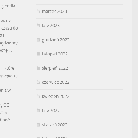
gier dla
marzec 2023
cowany
luty 2023
 czasu do
a i
grudzień 2022
j będziemy
rochę …
listopad 2022
 – które
sierpień 2022
ajczęściej
czerwiec 2022
ania w
kwiecień 2022
d
dy OC
luty 2022
”, a
 Choć
styczeń 2022