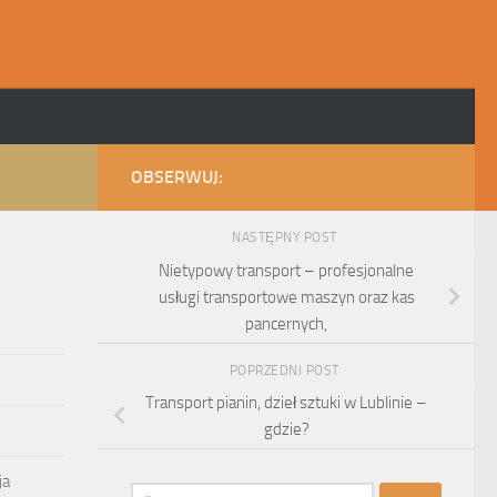
OBSERWUJ:
NASTĘPNY POST
Nietypowy transport – profesjonalne
usługi transportowe maszyn oraz kas
pancernych,
POPRZEDNI POST
Transport pianin, dzieł sztuki w Lublinie –
gdzie?
ja
Szukaj: