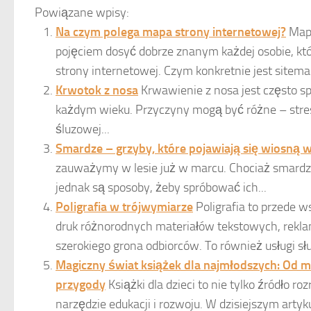
Powiązane wpisy:
Na czym polega mapa strony internetowej?
Mapa
pojęciem dosyć dobrze znanym każdej osobie, kt
strony internetowej. Czym konkretnie jest sitemap 
Krwotok z nosa
Krwawienie z nosa jest często s
każdym wieku. Przyczyny mogą być różne – stres
śluzowej...
Smardze – grzyby, które pojawiają się wiosną 
zauważymy w lesie już w marcu. Chociaż smardze
jednak są sposoby, żeby spróbować ich...
Poligrafia w trójwymiarze
Poligrafia to przede 
druk różnorodnych materiałów tekstowych, rekla
szerokiego grona odbiorców. To również usługi słu
Magiczny świat książek dla najmłodszych: Od 
przygody
Książki dla dzieci to nie tylko źródło r
narzędzie edukacji i rozwoju. W dzisiejszym arty