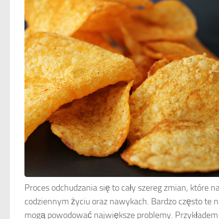
Proces odchudzania się to cały szereg zmian, które
codziennym życiu oraz nawykach. Bardzo często te n
mogą powodować największe problemy. Przykładem je