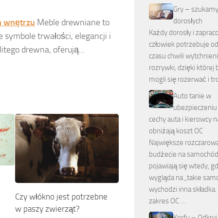
Gry – szukamy 
dorosłych
m wnętrzu
Meble drewniane to
Każdy dorosły i zapra
 symbole trwałości, elegancji i
człowiek potrzebuje od
tego drewna, oferują...
czasu chwili wytchnieni
rozrywki, dzięki które
mogli się rozerwać i t
Auto tanie w
ubezpieczeniu
cechy auta i kierowcy n
obniżają koszt OC
Największe rozczarow
budżecie na samochó
pojawiają się wtedy, g
wygląda na „takie samo
wychodzi inna składka.
Czy włókno jest potrzebne
zakres OC …
w paszy zwierząt?
Korfu – Odkryj