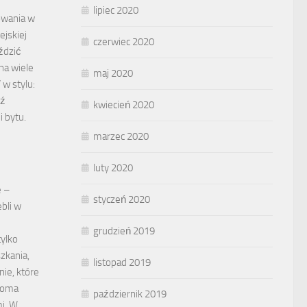
lipiec 2020
owania w
ejskiej
czerwiec 2020
ździć
na wiele
maj 2020
 w stylu:
dź
kwiecień 2020
i bytu.
marzec 2020
luty 2020
e –
styczeń 2020
bli w
grudzień 2019
tylko
zkania,
listopad 2019
ie, które
eloma
październik 2019
mi. W