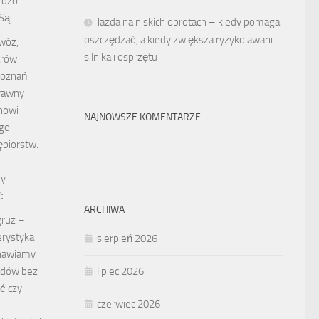
rdzo
 Są …
Jazda na niskich obrotach – kiedy pomaga
oszczędzać, a kiedy zwiększa ryzyko awarii
wóz,
silnika i osprzętu
arów
Poznań
prawny
nowi
NAJNOWSZE KOMENTARZE
go
ębiorstw.
zy
ć …
ARCHIWA
gruz –
erystyka
sierpień 2026
anawiamy
padów bez
lipiec 2026
ć czy
czerwiec 2026