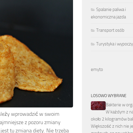
Spalanie paliwa i
ekonomiczna jazda
Transport osób
Turystyka i wypocz
emyto
LOSOWO WYBRANE
Bakterie w or
W każdym z na
 należy wprowadzić w swoim
około 2 kilogramów bak
ajmniejsze z pozoru zmiany
Większość z nich nie j
st tu zmiana diety. Nie trzeba