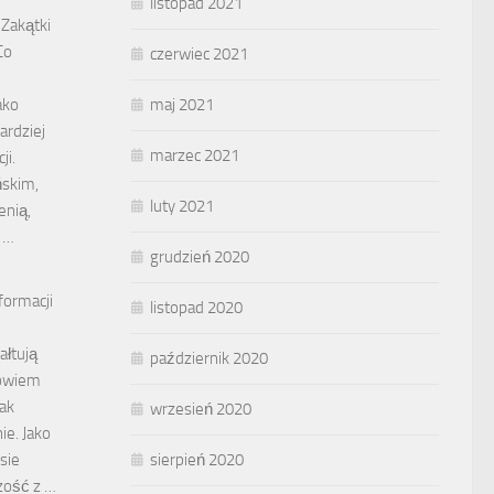
listopad 2021
 Zakątki
Co
czerwiec 2021
ako
maj 2021
ardziej
marzec 2021
ji.
ńskim,
luty 2021
enią,
 …
grudzień 2020
formacji
listopad 2020
ałtują
październik 2020
Powiem
tak
wrzesień 2020
ie. Jako
sie
sierpień 2020
zość z …