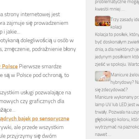
problematyczne mogą 
kwestii mniej …
 strony internetowej jest
Trzy zasady id
óra zajmuje się prowadzeniem
kolacji
i jakie...
Kolacja to posiłek, któ
potykaną dolegliwością u osób w
być doskonałym zwie
, zmęczenie, podrażnienie błony
dnia, a dla niektórych j
jedynym posiłkiem kt
zjeść w spokoju. Wart
w Polsce
Pierwsze smardze
 są w Polsce pod ochroną, to
Manicure żelo
hybrydowy? Na
się zdecydować?
wszystkim usługi pozwalające na
Manicure wykonany pr
mowych czy graficznych dla
lamp UV lub LED jest 
żące...
trwały. Pozwala na uzy
mądrych bajek po sensoryczne
głębokiego koloru, kt
ozrywki, ale przede wszystkim
wytrzymać na paznokc
nawet …
kule przyjrzymy się dwóm