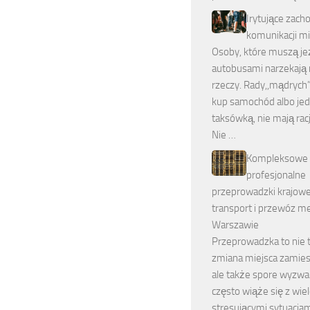
Irytujące zach
komunikacji mi
Osoby, które muszą je
autobusami narzekają 
rzeczy. Rady,,mądrych”
kup samochód albo je
taksówką, nie mają racj
Nie …
Kompleksowe
profesjonalne
przeprowadzki krajow
transport i przewóz me
Warszawie
Przeprowadzka to nie 
zmiana miejsca zamies
ale także spore wyzwan
często wiąże się z wi
stresującymi sytuacja