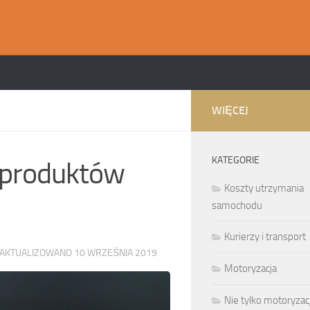
WIĘCEJ
KATEGORIE
h produktów
Koszty utrzymania
samochodu
Kurierzy i transport
ZAKTUALIZOWANO
10 WRZEŚNIA 2019
Motoryzacja
Nie tylko motoryzac