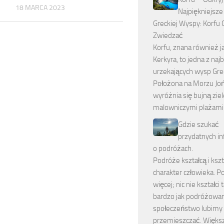
18 MARCA 2023
Najpiękniejsze
Greckiej Wyspy: Korfu 
Zwiedzać
Korfu, znana również j
Kerkyra, to jedna z najb
urzekających wysp Grec
Położona na Morzu Jo
wyróżnia się bujną ziel
malowniczymi plażami
Gdzie szukać
przydatnych in
o podróżach.
Podróże kształcą i kszt
charakter człowieka. 
więcej; nic nie kształci 
bardzo jak podróżowan
społeczeństwo lubimy 
przemieszczać. Więks