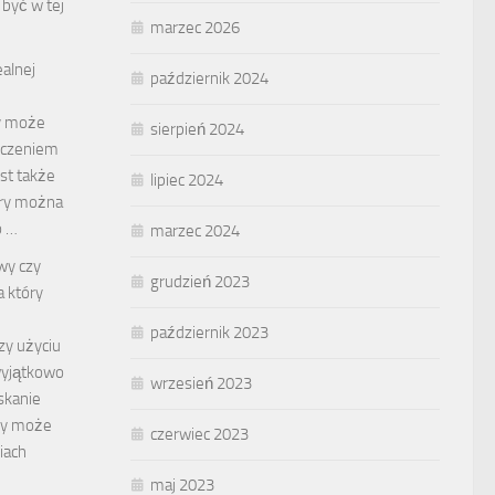
być w tej
marzec 2026
ealnej
październik 2024
ry może
sierpień 2024
ńczeniem
est także
lipiec 2024
óry można
o …
marzec 2024
wy czy
grudzień 2023
 który
październik 2023
zy użyciu
wyjątkowo
wrzesień 2023
skanie
óry może
czerwiec 2023
iach
maj 2023