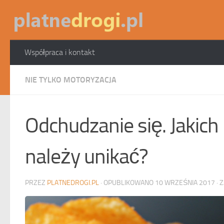
Skip to content
Współpraca i kontakt
NIE TYLKO MOTORYZACJA
Odchudzanie się. Jakic
należy unikać?
PRZEZ
PLATNEDROGI.PL
· OPUBLIKOWANO
10 WRZEŚNIA 2017
· 