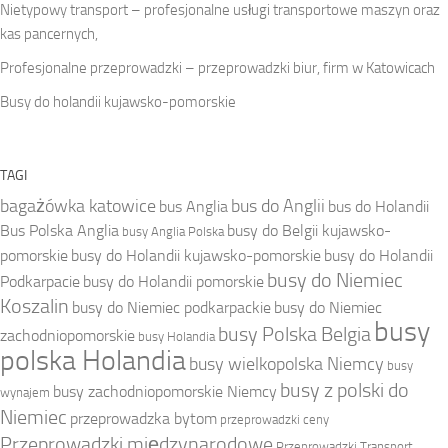
Nietypowy transport – profesjonalne usługi transportowe maszyn oraz
kas pancernych,
Profesjonalne przeprowadzki – przeprowadzki biur, firm w Katowicach
Busy do holandii kujawsko-pomorskie
TAGI
bagażówka katowice
bus do Anglii
bus Anglia
bus do Holandii
Bus Polska Anglia
busy do Belgii kujawsko-
busy Anglia Polska
pomorskie
busy do Holandii kujawsko-pomorskie
busy do Holandii
busy do Niemiec
Podkarpacie
busy do Holandii pomorskie
Koszalin
busy do Niemiec podkarpackie
busy do Niemiec
busy
busy Polska Belgia
zachodniopomorskie
busy Holandia
polska Holandia
busy wielkopolska Niemcy
busy
busy z polski do
busy zachodniopomorskie Niemcy
wynajem
Niemiec
przeprowadzka bytom
przeprowadzki ceny
Przeprowadzki międzynarodowe
Przeprowadzki Transport