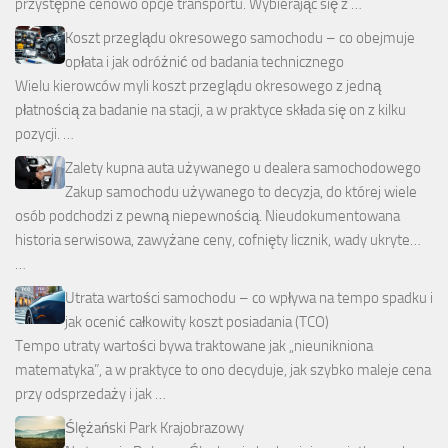
przystępne cenowo opcje transportu. Wybierając się z …
Koszt przeglądu okresowego samochodu – co obejmuje
opłata i jak odróżnić od badania technicznego
Wielu kierowców myli koszt przeglądu okresowego z jedną
płatnością za badanie na stacji, a w praktyce składa się on z kilku
pozycji. …
Zalety kupna auta używanego u dealera samochodowego
Zakup samochodu używanego to decyzja, do której wiele
osób podchodzi z pewną niepewnością. Nieudokumentowana
historia serwisowa, zawyżane ceny, cofnięty licznik, wady ukryte…
…
Utrata wartości samochodu – co wpływa na tempo spadku i
jak ocenić całkowity koszt posiadania (TCO)
Tempo utraty wartości bywa traktowane jak „nieunikniona
matematyka”, a w praktyce to ono decyduje, jak szybko maleje cena
przy odsprzedaży i jak …
Ślężański Park Krajobrazowy