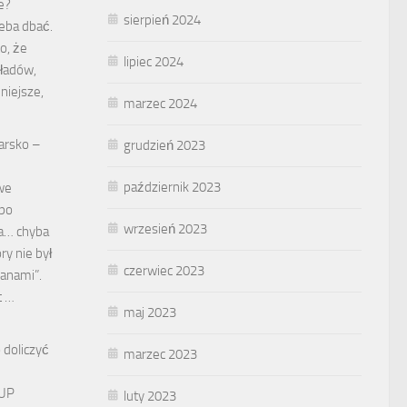
e?
sierpień 2024
zeba dbać.
o, że
lipiec 2024
ładów,
niejsze,
marzec 2024
arsko –
grudzień 2023
październik 2023
we
 po
wrzesień 2023
wa… chyba
y nie był
czerwiec 2023
ranami”.
t …
maj 2023
 doliczyć
marzec 2023
KUP
luty 2023