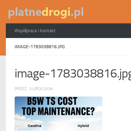
Skip to content
Współpraca i kontakt
IMAGE-1783038816.JPG
image-1783038816.jp
PRZEZ
·
3 LIPCA 2026