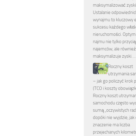
maksymalizować zyski
Ustalanie odpowiednic
wynajmu to kluczowy 
sukcesu każdego właśc
nieruchomości. Optym
najmu nie tylko przyci
najemców, ale również
maksymalizuje zyski. 
Roczny koszt
utrzymania s
– jak go policzyć krok 
(TCO i koszty obowiąz
Roczny koszt utrzyman
samochodu często wyd
sumą „oczywistych ra
dopóki nie wyjdzie, jak
znaczenie ma liczba
przejechanych kilomet