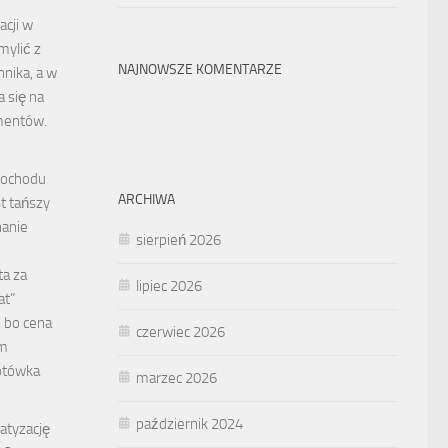
acji w
mylić z
NAJNOWSZE KOMENTARZE
nika, a w
a się na
ementów.
mochodu
ARCHIWA
t tańszy
anie
sierpień 2026
ta za
lipiec 2026
at”
 bo cena
czerwiec 2026
ym
Gotówka
marzec 2026
październik 2024
matyzację