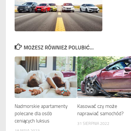
MOŻESZ RÓWNIEŻ POLUBIĆ…
Kasować czy może
Nadmorskie apartamenty
naprawiać samochód?
polecane dla osób
ceniących luksus
31 SIERPNIA 2022
18 MAJA 2023