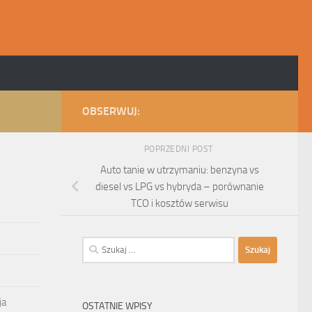
OBSERWUJ:
POPRZEDNI POST
Auto tanie w utrzymaniu: benzyna vs
diesel vs LPG vs hybryda – porównanie
TCO i kosztów serwisu
Szukaj:
ja
OSTATNIE WPISY