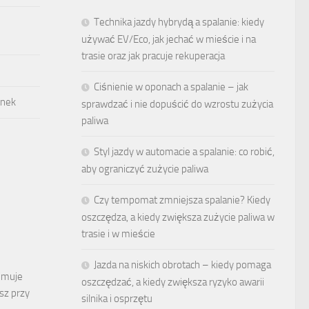
Technika jazdy hybrydą a spalanie: kiedy
używać EV/Eco, jak jechać w mieście i na
trasie oraz jak pracuje rekuperacja
Ciśnienie w oponach a spalanie – jak
ynek
sprawdzać i nie dopuścić do wzrostu zużycia
paliwa
Styl jazdy w automacie a spalanie: co robić,
aby ograniczyć zużycie paliwa
Czy tempomat zmniejsza spalanie? Kiedy
oszczędza, a kiedy zwiększa zużycie paliwa w
trasie i w mieście
Jazda na niskich obrotach – kiedy pomaga
jmuje
oszczędzać, a kiedy zwiększa ryzyko awarii
isz przy
silnika i osprzętu