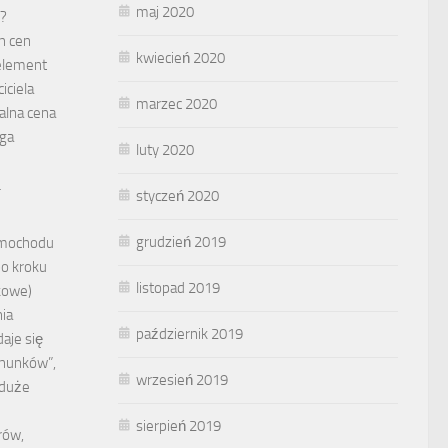
maj 2020
?
h cen
kwiecień 2020
element
iciela
marzec 2020
alna cena
ąga
luty 2020
…
styczeń 2020
grudzień 2019
amochodu
po kroku
listopad 2019
kowe)
ia
październik 2019
aje się
chunków”,
wrzesień 2019
 duże
sierpień 2019
rów,