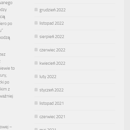
ywanego
ędzy
grudzień 2022
cią
listopad 2022
iero po
u”
sierpień 2022
chodzą
czerwiec 2022
zez
z
kwiecień 2022
iewie to
ury,
luty 2022
zki po
kim z
styczeń 2022
ważniej
listopad 2021
czerwiec 2021
dowej –
maj 2021