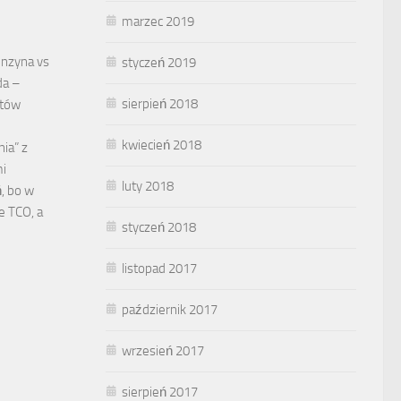
marzec 2019
enzyna vs
styczeń 2019
da –
sierpień 2018
ztów
kwiecień 2018
nia” z
mi
luty 2018
, bo w
łe TCO, a
styczeń 2018
…
listopad 2017
październik 2017
wrzesień 2017
sierpień 2017