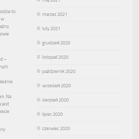
odzie to
marzec 2021
y w
ważny
luty 2021
rowie
grudzień 2020
listopad 2020
rd –
nych
październik 2020
ależnie
wrzesień 2020
ii. Na
sierpień 2020
 jest
iecie
lipiec 2020
czerwiec 2020
eny