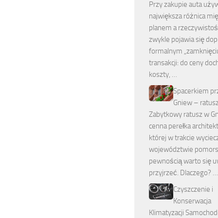
Przy zakupie auta uż
największa różnica mi
planem a rzeczywistoś
zwykle pojawia się dop
formalnym „zamknięci
transakcji: do ceny do
koszty, …
Spacerkiem pr
Gniew – ratus
Zabytkowy ratusz w Gn
cenna perełka architekt
której w trakcie wyciec
województwie pomors
pewnością warto się u
przyjrzeć. Dlaczego? …
Czyszczenie i
Konserwacja
Klimatyzacji Samocho