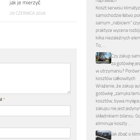
naprawach
jak je mierzyć
Koszt serwisu klimatyz
20 CZERWCA 2026
samochodzie łatwo po
samym „nabiciem” czyn
praktyce wycena rozbij
kilka niezależnych el
To, …
Czy zakup sa
za gotówkę jes
w utrzymaniu? Porówn
kosztów całkowitych
Wrażenie, że zakup au
gotówkę „zamyka tem
il
*
kosztów, bywa mylące,
zakupu nie jest jedyn
składnikiem bilansu. 
eliminuje koszty …
Jak dbać o kli