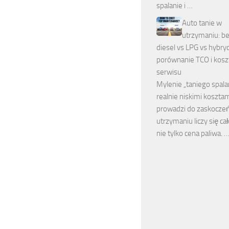
spalanie i …
Auto tanie w
utrzymaniu: b
diesel vs LPG vs hybry
porównanie TCO i kos
serwisu
Mylenie „taniego spala
realnie niskimi koszta
prowadzi do zaskoczeń
utrzymaniu liczy się ca
nie tylko cena paliwa. 