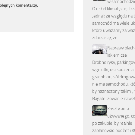
w samochodzi
kolejnych komentarzy.
O układ klimatyzacji tr
Jednak ze względu na t
samochód ma wiele uk
które uważamy za waż
zdarza się, że …
Naprawy blach
lakiernicze
Drobne rysy, parkingo
wgniotki, uszkodzenia
gradobiciu, sól drogo
nie ma samochodu, któr
by naznaczony takim „
Bagatelizowanie nawe
Koszty auta
używanego: co
po zakupie, by realnie
zaplanować budżet i 