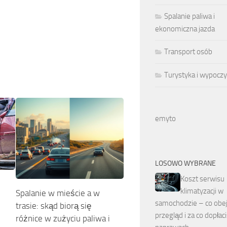
Spalanie paliwa i
ekonomiczna jazda
Transport osób
Turystyka i wypocz
emyto
LOSOWO WYBRANE
Koszt serwisu
klimatyzacji w
Spalanie w mieście a w
samochodzie – co obe
trasie: skąd biorą się
przegląd i za co dopłac
różnice w zużyciu paliwa i