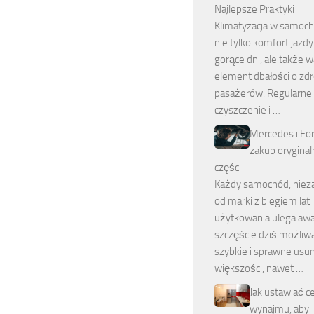
Najlepsze Praktyki
Klimatyzacja w samoch
nie tylko komfort jazd
gorące dni, ale także 
element dbałości o zd
pasażerów. Regularne
czyszczenie i …
Mercedes i Fo
zakup oryginal
części
Każdy samochód, niez
od marki z biegiem lat
użytkowania ulega awar
szczęście dziś możliwa
szybkie i sprawne usun
większości, nawet …
Jak ustawiać c
wynajmu, aby