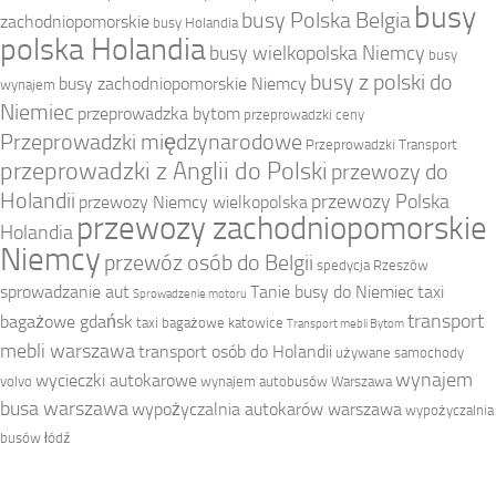
busy
busy Polska Belgia
zachodniopomorskie
busy Holandia
polska Holandia
busy wielkopolska Niemcy
busy
busy z polski do
busy zachodniopomorskie Niemcy
wynajem
Niemiec
przeprowadzka bytom
przeprowadzki ceny
Przeprowadzki międzynarodowe
Przeprowadzki Transport
przeprowadzki z Anglii do Polski
przewozy do
Holandii
przewozy Polska
przewozy Niemcy wielkopolska
przewozy zachodniopomorskie
Holandia
Niemcy
przewóz osób do Belgii
spedycja Rzeszów
sprowadzanie aut
Tanie busy do Niemiec
taxi
Sprowadzenie motoru
transport
bagażowe gdańsk
taxi bagażowe katowice
Transport mebli Bytom
mebli warszawa
transport osób do Holandii
używane samochody
wynajem
wycieczki autokarowe
volvo
wynajem autobusów Warszawa
busa warszawa
wypożyczalnia autokarów warszawa
wypożyczalnia
busów łódź