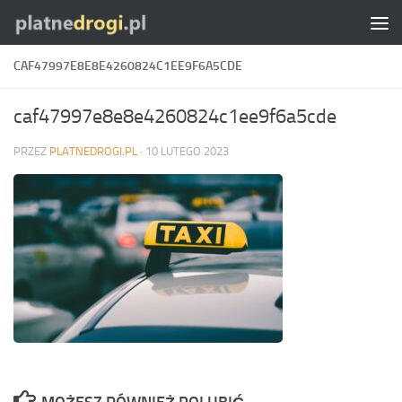
Skip to content
CAF47997E8E8E4260824C1EE9F6A5CDE
caf47997e8e8e4260824c1ee9f6a5cde
PRZEZ
PLATNEDROGI.PL
·
10 LUTEGO 2023