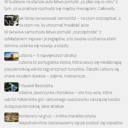
W budżecie na starsze auto łatwo pomylić „co płaci się co roku” z
tym, co w praktyce rozchodzi się między miesiącami. Całkowity …
Jak taniej serwisować samochód – na czym oszczędzać, a
na czym nie, by utrzymać trwałość auta
W serwisie samochodu łatwo pomylić „oszczędność” z
odkładaniem napraw i przeglądów, a to zwykle uruchamia efekt
domina: usterka się rozwija, a koszty …
Lizbona – 5 największych atrakcji
Lizbona to portugalska stolica, która cieszy się niesłabnącą
popularnością wśród zagranicznych turystów. Zabytki Lizbony są
znane na całym świecie – piękne, malownicze …
Trójwieś Beskidzka
Istebna, Jaworzynka i Koniaków – oto trzy wsie, które
wśród miłośników gór i aktywnego wypoczynku cieszą się bardzo
dużą popularnością. Jakie atrakcje …
Kontenery na gruz – krótka charakterystyka
Niejednokrotnie zastanawiamy się jak pozbyć się odpadów