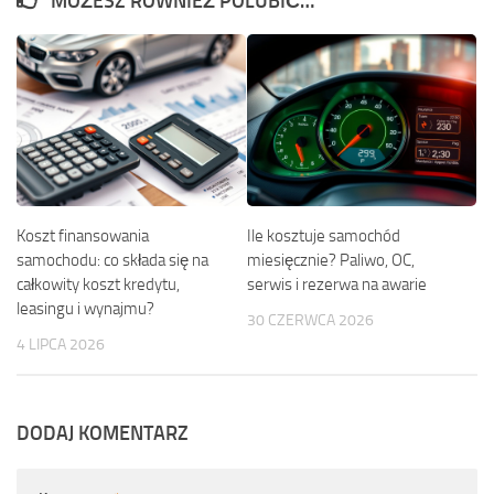
MOŻESZ RÓWNIEŻ POLUBIĆ…
Koszt finansowania
Ile kosztuje samochód
samochodu: co składa się na
miesięcznie? Paliwo, OC,
całkowity koszt kredytu,
serwis i rezerwa na awarie
leasingu i wynajmu?
30 CZERWCA 2026
4 LIPCA 2026
DODAJ KOMENTARZ