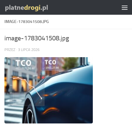
Skip to content
IMAGE-1783041508.JPG
image-1783041508.jpg
PRZEZ
·
3 LIPCA 2026