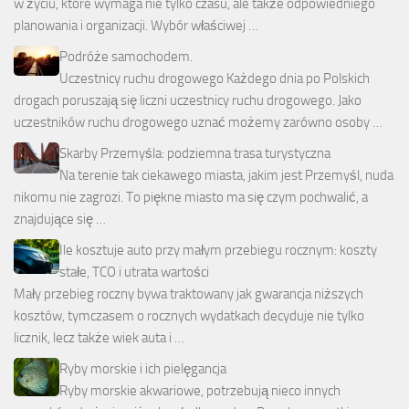
w życiu, które wymaga nie tylko czasu, ale także odpowiedniego
planowania i organizacji. Wybór właściwej …
Podróże samochodem.
Uczestnicy ruchu drogowego Każdego dnia po Polskich
drogach poruszają się liczni uczestnicy ruchu drogowego. Jako
uczestników ruchu drogowego uznać możemy zarówno osoby …
Skarby Przemyśla: podziemna trasa turystyczna
Na terenie tak ciekawego miasta, jakim jest Przemyśl, nuda
nikomu nie zagrozi. To piękne miasto ma się czym pochwalić, a
znajdujące się …
Ile kosztuje auto przy małym przebiegu rocznym: koszty
stałe, TCO i utrata wartości
Mały przebieg roczny bywa traktowany jak gwarancja niższych
kosztów, tymczasem o rocznych wydatkach decyduje nie tylko
licznik, lecz także wiek auta i …
Ryby morskie i ich pielęgancja
Ryby morskie akwariowe, potrzebują nieco innych