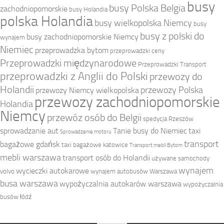
busy
busy Polska Belgia
zachodniopomorskie
busy Holandia
polska Holandia
busy wielkopolska Niemcy
busy
busy z polski do
busy zachodniopomorskie Niemcy
wynajem
Niemiec
przeprowadzka bytom
przeprowadzki ceny
Przeprowadzki międzynarodowe
Przeprowadzki Transport
przeprowadzki z Anglii do Polski
przewozy do
Holandii
przewozy Polska
przewozy Niemcy wielkopolska
przewozy zachodniopomorskie
Holandia
Niemcy
przewóz osób do Belgii
spedycja Rzeszów
sprowadzanie aut
Tanie busy do Niemiec
taxi
Sprowadzenie motoru
transport
bagażowe gdańsk
taxi bagażowe katowice
Transport mebli Bytom
mebli warszawa
transport osób do Holandii
używane samochody
wynajem
wycieczki autokarowe
volvo
wynajem autobusów Warszawa
busa warszawa
wypożyczalnia autokarów warszawa
wypożyczalnia
busów łódź