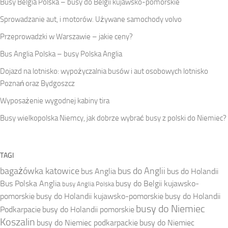
Busy Belgia Polska – busy do Belgii kujawsko-pomorskie
Sprowadzanie aut, i motorów. Używane samochody volvo
Przeprowadzki w Warszawie – jakie ceny?
Bus Anglia Polska – busy Polska Anglia
Dojazd na lotnisko: wypożyczalnia busów i aut osobowych lotnisko
Poznań oraz Bydgoszcz
Wyposażenie wygodnej kabiny tira
Busy wielkopolska Niemcy, jak dobrze wybrać busy z polski do Niemiec?
TAGI
bagażówka katowice
bus do Anglii
bus Anglia
bus do Holandii
Bus Polska Anglia
busy do Belgii kujawsko-
busy Anglia Polska
pomorskie
busy do Holandii kujawsko-pomorskie
busy do Holandii
busy do Niemiec
Podkarpacie
busy do Holandii pomorskie
Koszalin
busy do Niemiec podkarpackie
busy do Niemiec