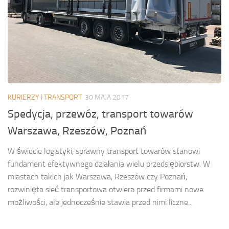
KURIERZY I TRANSPORT
30 MAJA 2017
Spedycja, przewóz, transport towarów
Warszawa, Rzeszów, Poznań
W świecie logistyki, sprawny transport towarów stanowi
fundament efektywnego działania wielu przedsiębiorstw. W
miastach takich jak Warszawa, Rzeszów czy Poznań,
rozwinięta sieć transportowa otwiera przed firmami nowe
możliwości, ale jednocześnie stawia przed nimi liczne...