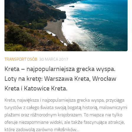
TRANSPORT OSÓB
30 MARCA 2017
Kreta – najpopularniejsza grecka wyspa.
Loty na kretę: Warszawa Kreta, Wrocław
Kreta i Katowice Kreta.
Kreta, największa i najpopularniejsza grecka wyspa, przyciąga
turystów z całego świata swoją bogatą historią, malowniczymi
plażami oraz różnorodnym krajobrazem. To miejsce nie tylko
oferuje niezapomniane widoki, ale także fascynujące atrakcje,
które zadowolą zarówno miłośników...