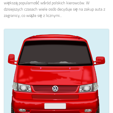
większą popularność wśród polskich kierowców. W
dzisiejszych czasach wiele osób decyduje się na zakup auta z
zagranicy, co wiąże się z licznymi...