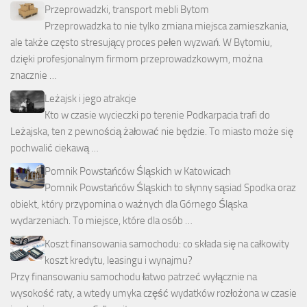
Przeprowadzki, transport mebli Bytom
Przeprowadzka to nie tylko zmiana miejsca zamieszkania,
ale także często stresujący proces pełen wyzwań. W Bytomiu,
dzięki profesjonalnym firmom przeprowadzkowym, można
znacznie …
Leżajsk i jego atrakcje
Kto w czasie wycieczki po terenie Podkarpacia trafi do
Leżajska, ten z pewnością żałować nie będzie. To miasto może się
pochwalić ciekawą …
Pomnik Powstańców Śląskich w Katowicach
Pomnik Powstańców Śląskich to słynny sąsiad Spodka oraz
obiekt, który przypomina o ważnych dla Górnego Śląska
wydarzeniach. To miejsce, które dla osób …
Koszt finansowania samochodu: co składa się na całkowity
koszt kredytu, leasingu i wynajmu?
Przy finansowaniu samochodu łatwo patrzeć wyłącznie na
wysokość raty, a wtedy umyka część wydatków rozłożona w czasie