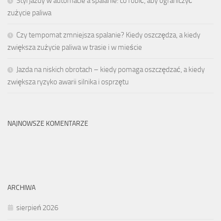
Styl jazdy w automacie a spalanie: co robić, aby ograniczyć
zużycie paliwa
Czy tempomat zmniejsza spalanie? Kiedy oszczędza, a kiedy
zwiększa zużycie paliwa w trasie i w mieście
Jazda na niskich obrotach – kiedy pomaga oszczędzać, a kiedy
zwiększa ryzyko awarii silnika i osprzętu
NAJNOWSZE KOMENTARZE
ARCHIWA
sierpień 2026