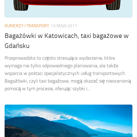
KURIERZY I TRANSPORT
13 MAJA 2017
Bagażówki w Katowicach, taxi bagażowe w
Gdańsku
Przeprowadzka to często stresujące wydarzenie, które
wymaga nie tylko odpowiedniego planowania, ale także
wsparcia w postaci specjalistycznych usług transportowych.
Bagażówki, czyli taxi bagażowe, mogą okazać się nieocenioną
pomocą w tym procesie, oferując szybki i...