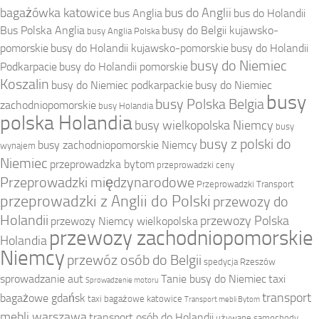
bagażówka katowice
bus do Anglii
bus Anglia
bus do Holandii
Bus Polska Anglia
busy do Belgii kujawsko-
busy Anglia Polska
pomorskie
busy do Holandii kujawsko-pomorskie
busy do Holandii
busy do Niemiec
Podkarpacie
busy do Holandii pomorskie
Koszalin
busy do Niemiec podkarpackie
busy do Niemiec
busy
busy Polska Belgia
zachodniopomorskie
busy Holandia
polska Holandia
busy wielkopolska Niemcy
busy
busy z polski do
busy zachodniopomorskie Niemcy
wynajem
Niemiec
przeprowadzka bytom
przeprowadzki ceny
Przeprowadzki międzynarodowe
Przeprowadzki Transport
przeprowadzki z Anglii do Polski
przewozy do
Holandii
przewozy Polska
przewozy Niemcy wielkopolska
przewozy zachodniopomorskie
Holandia
Niemcy
przewóz osób do Belgii
spedycja Rzeszów
sprowadzanie aut
Tanie busy do Niemiec
taxi
Sprowadzenie motoru
transport
bagażowe gdańsk
taxi bagażowe katowice
Transport mebli Bytom
mebli warszawa
transport osób do Holandii
używane samochody