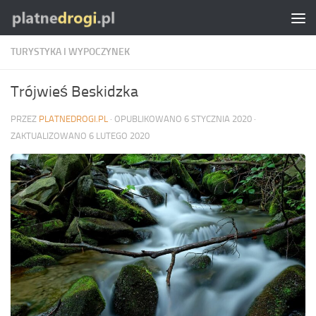
Skip to content
TURYSTYKA I WYPOCZYNEK
Trójwieś Beskidzka
PRZEZ
PLATNEDROGI.PL
· OPUBLIKOWANO
6 STYCZNIA 2020
·
ZAKTUALIZOWANO
6 LUTEGO 2020