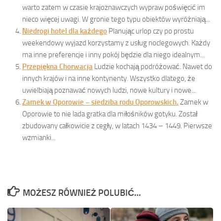
warto zatem w czasie krajoznawczych wypraw poświęcić im
nieco więcej uwagi. W gronie tego typu obiektów wyróżniają...
Niedrogi hotel dla każdego
Planując urlop czy po prostu
weekendowy wyjazd korzystamy z usług noclegowych. Każdy
ma inne preferencje i inny pokój będzie dla niego idealnym...
Przepiękna Chorwacja
Ludzie kochają podróżować. Nawet do
innych krajów i na inne kontynenty. Wszystko dlatego, że
uwielbiają poznawać nowych ludzi, nowe kultury i nowe...
Zamek w Oporowie – siedziba rodu Oporowskich.
Zamek w
Oporowie to nie lada gratka dla miłośników gotyku. Został
zbudowany całkowicie z cegły, w latach 1434 – 1449. Pierwsze
wzmianki...
MOŻESZ RÓWNIEŻ POLUBIĆ…