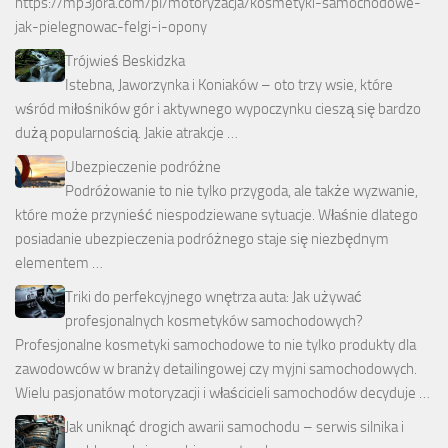
https://mp3jora.com/pl/motoryzacja/kosmetyki-samochodowe-
jak-pielegnowac-felgi-i-opony
Trójwieś Beskidzka
Istebna, Jaworzynka i Koniaków – oto trzy wsie, które
wśród miłośników gór i aktywnego wypoczynku cieszą się bardzo
dużą popularnością. Jakie atrakcje …
Ubezpieczenie podróżne
Podróżowanie to nie tylko przygoda, ale także wyzwanie,
które może przynieść niespodziewane sytuacje. Właśnie dlatego
posiadanie ubezpieczenia podróżnego staje się niezbędnym
elementem …
Triki do perfekcyjnego wnętrza auta: Jak używać
profesjonalnych kosmetyków samochodowych?
Profesjonalne kosmetyki samochodowe to nie tylko produkty dla
zawodowców w branży detailingowej czy myjni samochodowych.
Wielu pasjonatów motoryzacji i właścicieli samochodów decyduje …
Jak uniknąć drogich awarii samochodu – serwis silnika i