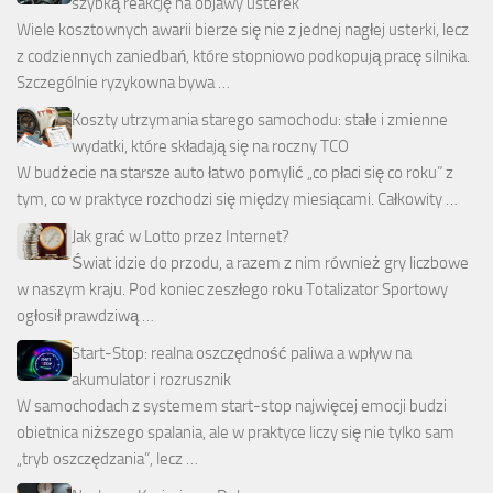
szybką reakcję na objawy usterek
Wiele kosztownych awarii bierze się nie z jednej nagłej usterki, lecz
z codziennych zaniedbań, które stopniowo podkopują pracę silnika.
Szczególnie ryzykowna bywa …
Koszty utrzymania starego samochodu: stałe i zmienne
wydatki, które składają się na roczny TCO
W budżecie na starsze auto łatwo pomylić „co płaci się co roku” z
tym, co w praktyce rozchodzi się między miesiącami. Całkowity …
Jak grać w Lotto przez Internet?
Świat idzie do przodu, a razem z nim również gry liczbowe
w naszym kraju. Pod koniec zeszłego roku Totalizator Sportowy
ogłosił prawdziwą …
Start-Stop: realna oszczędność paliwa a wpływ na
akumulator i rozrusznik
W samochodach z systemem start-stop najwięcej emocji budzi
obietnica niższego spalania, ale w praktyce liczy się nie tylko sam
„tryb oszczędzania”, lecz …