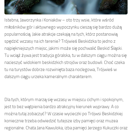
Istebna, Jaworzynka i Koniaków – oto trzy wsie, które wśród
miłośników gór i aktywnego wypoczynku cieszą się bardzo dużą
popularnością. Jakie atrakcje czekają na tych, którz postanowią
spędzić wczasy na ich terenie? Trójwieś Beskidzka to jedno z
najpiękniejszych miejsc, jakimi może się pochwalić Beskid Śląski.
Tu wciąż żywa jest tradycja góralska, tu w dalszym ciągu można się
nacieszyć widokiem beskidzkich strojów oraz budowli. Choć czeka
tu na turystów dobrze rozwinięta baza noclegowa, Trójwieś w
dalszym ciągu urzeka kameralnym charakterem.
Dla tych, którym marzą się wczasy w miejscu cichym i spokojnym,
jest to bez wątpienia bardzo atrakcyjny kierunek wyprawy. A co
można tutaj zobaczyć? W czasie wycieczki po Trójwsi Beskidzkiej
koniecznie trzeba odwiedzić tutejsze izby pamięci oraz muzea
regionalne. Chata Jana Kawuloka, izba pamięci Jerzego Kukuczki oraz