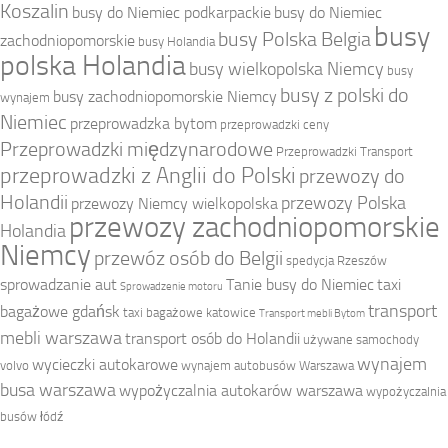
Koszalin
busy do Niemiec podkarpackie
busy do Niemiec
busy
busy Polska Belgia
zachodniopomorskie
busy Holandia
polska Holandia
busy wielkopolska Niemcy
busy
busy z polski do
busy zachodniopomorskie Niemcy
wynajem
Niemiec
przeprowadzka bytom
przeprowadzki ceny
Przeprowadzki międzynarodowe
Przeprowadzki Transport
przeprowadzki z Anglii do Polski
przewozy do
Holandii
przewozy Polska
przewozy Niemcy wielkopolska
przewozy zachodniopomorskie
Holandia
Niemcy
przewóz osób do Belgii
spedycja Rzeszów
sprowadzanie aut
Tanie busy do Niemiec
taxi
Sprowadzenie motoru
transport
bagażowe gdańsk
taxi bagażowe katowice
Transport mebli Bytom
mebli warszawa
transport osób do Holandii
używane samochody
wynajem
wycieczki autokarowe
volvo
wynajem autobusów Warszawa
busa warszawa
wypożyczalnia autokarów warszawa
wypożyczalnia
busów łódź