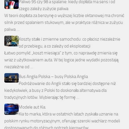
Paliwo 95 czy 98 a spalanie: kiedy dopłata ma sens i od
czego zależy zużycie paliwa
W teorii dopłata za benzynę o wyższej liczbie oktanowej ma chronić
silnik przed spalaniem stukowym, ale w praktyce różnica w zużyciu
paliwa …
Koszty stałe i zmienne samochodu: co płacisz niezależnie
od przebiegu, a co zależy od eksploatacji
Łatwo pomylić „koszt miesiąca” z tym, co naprawdę zmienia się
wraz z użytkowaniem auta. W tej logice jedne wydatki pozostają
niezależne od …
Bus Anglia Polska – busy Polska Anglia
Podróżowanie do Anglii stało się bardziej dostępne niż
kiedykolwiek, a busy z Polski to doskonała alternatywa dla
tradycyjnych lotów. Wybierając tę formę …
Modele aut Kia.
Kia to marka, która w ostatnich latach zyskała uznanie na
polskim rynku motoryzacyjnym, oferując szeroki wachlarz modeli
dostosowanych do różnych potrzeb kierowców. …