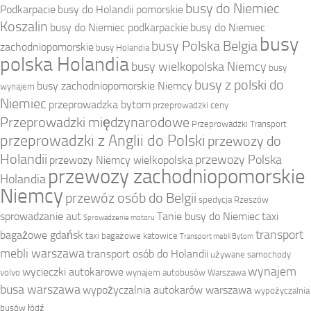
busy do Niemiec
Podkarpacie
busy do Holandii pomorskie
Koszalin
busy do Niemiec podkarpackie
busy do Niemiec
busy
busy Polska Belgia
zachodniopomorskie
busy Holandia
polska Holandia
busy wielkopolska Niemcy
busy
busy z polski do
busy zachodniopomorskie Niemcy
wynajem
Niemiec
przeprowadzka bytom
przeprowadzki ceny
Przeprowadzki międzynarodowe
Przeprowadzki Transport
przeprowadzki z Anglii do Polski
przewozy do
Holandii
przewozy Polska
przewozy Niemcy wielkopolska
przewozy zachodniopomorskie
Holandia
Niemcy
przewóz osób do Belgii
spedycja Rzeszów
sprowadzanie aut
Tanie busy do Niemiec
taxi
Sprowadzenie motoru
transport
bagażowe gdańsk
taxi bagażowe katowice
Transport mebli Bytom
mebli warszawa
transport osób do Holandii
używane samochody
wynajem
wycieczki autokarowe
volvo
wynajem autobusów Warszawa
busa warszawa
wypożyczalnia autokarów warszawa
wypożyczalnia
busów łódź