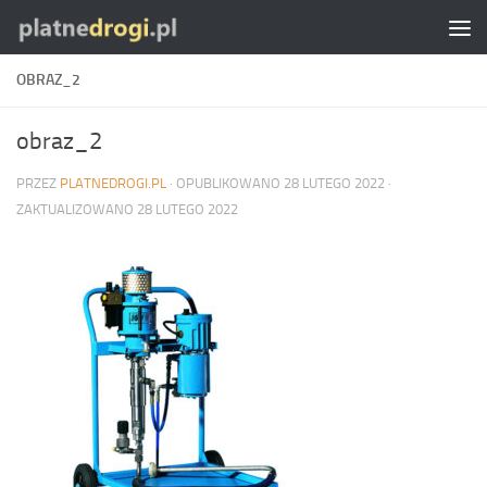
Skip to content
OBRAZ_2
obraz_2
PRZEZ
PLATNEDROGI.PL
· OPUBLIKOWANO
28 LUTEGO 2022
·
ZAKTUALIZOWANO
28 LUTEGO 2022