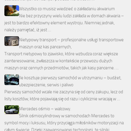
Wszystko co musisz wiedzieć o zakładaniu akwarium
Nie bez przyczyny wielu ludzi zakłada w domach akwaria –
jest to bardzo efektowny element wystroju. Niemniej jednak,
należy pamiętać, iż jest …
Nietypowy transport – profesjonalne usługi transportowe
maszyn oraz kas pancernych,
Transport nietypowy to zjawisko, które wzbudza coraz większe
zainteresowanie, zwłaszcza w kontekście przewozu dużych
maszyn oraz cennych przedmiotów, takich jak kasy pancerne. …
Ile kosztuje pierwszy samochód w utrzymaniu – budżet,
ubezpieczenie, serwis i paliwo
Pierwszy samochód wcale nie zaczyna się od ceny zakupu, lecz od
listy kosztów, które pojawiają się od razu i cyklicznie wracają w …
Mercedes ośmio – walcowy.
Silnik ośmiocylindrowy w samochodach Mercedes to
symbol mocy i luksusu, który przyciąga miłośników motoryzacji na
całym świecie. Dzięki zaawansowanej technologii, te silniki …