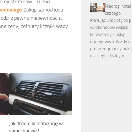
ejestratorów. Trudno...
Niedrogi hotel 
chodowego
Zakup samochodu
każdego
chodzi z pewną niepewnością.
Planując urlop czy po 
 ceny, cofnięty licznik, wady
weekendowy wyjazd
korzystamy z usług
noclegowych. Każdy m
preferencje i inny pokó
dla niego idealnym …
Jak dbać o klimatyzację w
samochodzie?