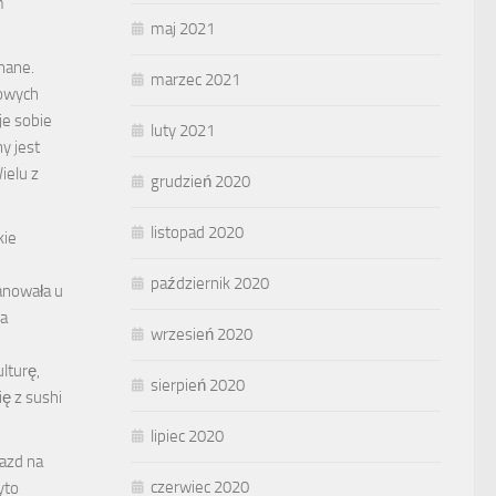
m
maj 2021
nane.
marzec 2021
owych
je sobie
luty 2021
y jest
ielu z
grudzień 2020
listopad 2020
kie
październik 2020
anowała u
a
wrzesień 2020
lturę,
sierpień 2020
ę z sushi
lipiec 2020
jazd na
czerwiec 2020
yto