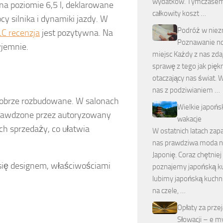
wydatków. Tymczase
a poziomie 6,5 l, deklarowane
całkowity koszt …
y silnika i dynamiki jazdy. W
Podróż w niez
C recenzja
jest pozytywna. Na
Poznawanie n
yjemnie.
miejsc Każdy z nas zda
sprawę z tego jak piękn
otaczający nas świat. W
nas z podziwianiem …
dobrze rozbudowane. W salonach
Wielkie japońs
rawdzone przez autoryzowany
wakacje
ch sprzedaży, co ułatwia
W ostatnich latach zap
nas prawdziwa moda n
Japonię. Coraz chętniej
się designem, właściwościami
poznajemy japońską ku
lubimy japońską kuchni
na czele, …
Opłaty za prze
Słowacji – e m