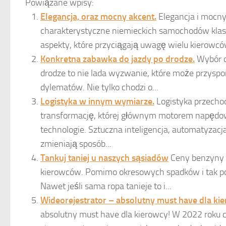
Powiązane wpisy:
Elegancja, oraz mocny akcent.
Elegancja i mocny
charakterystyczne niemieckich samochodów klasy
aspekty, które przyciągają uwagę wielu kierowców
Konkretna zabawka do jazdy po drodze.
Wybór o
drodze to nie lada wyzwanie, które może przyspo
dylematów. Nie tylko chodzi o...
Logistyka w innym wymiarze.
Logistyka przecho
transformację, której głównym motorem napęd
technologie. Sztuczna inteligencja, automatyzacja
zmieniają sposób...
Tankuj taniej u naszych sąsiadów
Ceny benzyny 
kierowców. Pomimo okresowych spadków i tak po
Nawet jeśli sama ropa tanieje to i...
Wideorejestrator – absolutny must have dla ki
absolutny must have dla kierowcy! W 2022 roku 