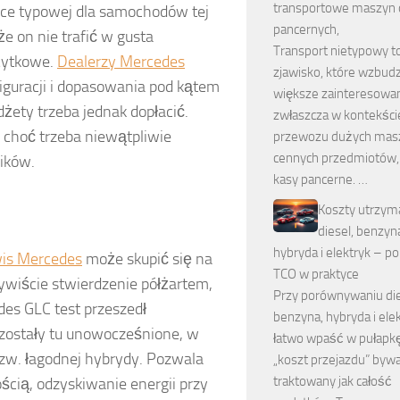
transportowe maszyn 
tyce typowej dla samochodów tej
pancernych,
 on nie trafić w gusta
Transport nietypowy t
użytkowe.
Dealerzy Mercedes
zjawisko, które wzbudz
figuracji i dopasowania pod kątem
większe zainteresowan
żety trzeba jednak dopłacić.
zwłaszcza w kontekści
, choć trzeba niewątpliwie
przewozu dużych mas
cennych przedmiotów, t
ników.
kasy pancerne. …
Koszty utrzym
diesel, benzyn
hybryda i elektryk – p
is Mercedes
może skupić się na
TCO w praktyce
zywiście stwierdzenie półżartem,
Przy porównywaniu die
es GLC test przeszedł
benzyna, hybryda i ele
zostały tu unowocześnione, w
łatwo wpaść w pułapkę
w. łagodnej hybrydy. Pozwala
„koszt przejazdu” byw
traktowany jak całość
ścią, odzyskiwanie energii przy