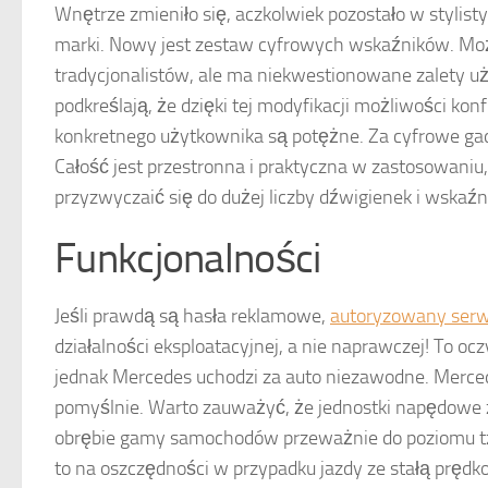
Wnętrze zmieniło się, aczkolwiek pozostało w stylis
marki. Nowy jest zestaw cyfrowych wskaźników. Może
tradycjonalistów, ale ma niekwestionowane zalety 
podkreślają, że dzięki tej modyfikacji możliwości kon
konkretnego użytkownika są potężne. Za cyfrowe gad
Całość jest przestronna i praktyczna w zastosowaniu
przyzwyczaić się do dużej liczby dźwigienek i wskaź
Funkcjonalności
Jeśli prawdą są hasła reklamowe,
autoryzowany serw
działalności eksploatacyjnej, a nie naprawczej! To oc
jednak Mercedes uchodzi za auto niezawodne. Merced
pomyślnie. Warto zauważyć, że jednostki napędowe 
obrębie gamy samochodów przeważnie do poziomu tz
to na oszczędności w przypadku jazdy ze stałą prędko