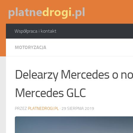
Skip to content
Współpraca i kontakt
MOTORYZACJA
Delearzy Mercedes o 
Mercedes GLC
PRZEZ
PLATNEDROGI.PL
·
29 SIERPNIA 2019