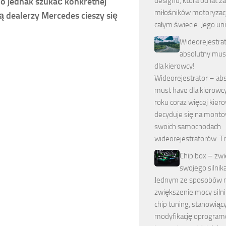
designu, która od lat 
no jednak szukać konkretnej
miłośników motoryzacj
ą dealerzy Mercedes cieszy się
całym świecie. Jego un
Wideorejestra
absolutny mus
dla kierowcy!
Wideorejestrator – ab
must have dla kierowc
roku coraz więcej kie
decyduje się na mont
swoich samochodach
wideorejestratorów. T
Chip box – zw
swojego silnika
Jednym ze sposobów 
zwiększenie mocy silni
chip tuning, stanowiąc
modyfikację oprogram