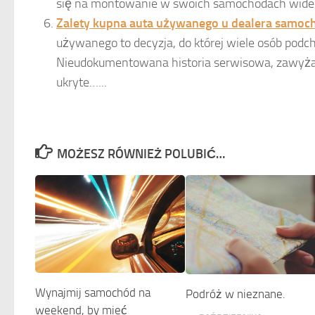
się na montowanie w swoich samochodach wideor
Zalety kupna auta używanego u dealera samo
używanego to decyzja, do której wiele osób pod
Nieudokumentowana historia serwisowa, zawyżane
ukryte…...
MOŻESZ RÓWNIEŻ POLUBIĆ…
Wynajmij samochód na
Podróż w nieznane.
weekend, by mieć