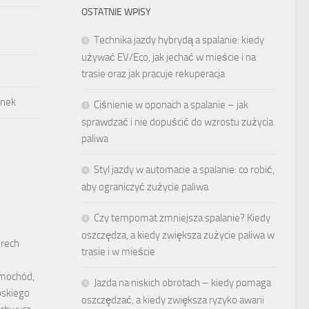
OSTATNIE WPISY
Technika jazdy hybrydą a spalanie: kiedy
używać EV/Eco, jak jechać w mieście i na
trasie oraz jak pracuje rekuperacja
ynek
Ciśnienie w oponach a spalanie – jak
sprawdzać i nie dopuścić do wzrostu zużycia
paliwa
Styl jazdy w automacie a spalanie: co robić,
aby ograniczyć zużycie paliwa
Czy tempomat zmniejsza spalanie? Kiedy
oszczędza, a kiedy zwiększa zużycie paliwa w
erech
trasie i w mieście
samochód,
Jazda na niskich obrotach – kiedy pomaga
oskiego
oszczędzać, a kiedy zwiększa ryzyko awarii