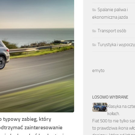
Spalanie paliwa i
ekonomiczna jazda
Transport osób
Turystyka i wypocz
emyto
LOSOWO WYBRANE
Klasyka na czt
kołach.
 typowy zabieg, który
Fiat 500 to nie tylko 
odtrzymać zainteresowanie
to prawdziwa ikona wł