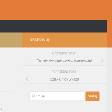
OBSERWUJ:
NASTĘPNY POST
Tak się człowiek wozi w Warszawie!
POPRZEDNI POST
Szlak Orlich Gniazd
Szukaj:
ja