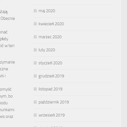
maj 2020
żają
 Obecnie
kwiecień 2020
onać
marzec 2020
płaty
ić w ten
luty 2020
trzymanie
styczeń 2020
oczne
is i
grudzień 2019
listopad 2019
pomylić
nym, bo
październik 2019
hodu
chunkami:
wrzesień 2019
wis oraz