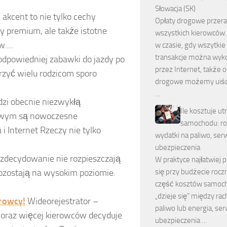
Słowacja (SK)
 akcent to nie tylko cechy
Opłaty drogowe przera
 premium, ale także istotne
wszystkich kierowców.
....
w czasie, gdy wszytkie
transakcje można wyk
dpowiedniej zabawki do jazdy po
przez Internet, także o
rzyć wielu rodzicom sporo
drogowe możemy uiśc
…
dzi obecnie niezwykłą
Ile kosztuje u
owym są nowoczesne
samochodu: r
 i Internet Rzeczy nie tylko
wydatki na paliwo, serw
ubezpieczenia
zdecydowanie nie rozpieszczają
W praktyce najłatwiej 
się przy budżecie rocz
zostają na wysokim poziomie.
część kosztów samoc
„dzieje się” między ra
erowcy!
Wideorejestrator –
paliwo lub energia, ser
coraz więcej kierowców decyduje
ubezpieczenia …