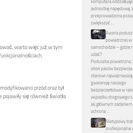
komputera oddziałując
jednostkę napędową. 
przeprowadzona pozw
zwiększyć …
Awaria podusz
powietrznej w
ować, warto więc już w tym
samochodzie – gdzie n
udać?
funkcjonalnościach.
Poduszka powietrzna, 
obok pasów bezpiecze
stanowi najważniejszą
gwarancję naszego
zmodyfikowano przód oraz tył
bezpieczeństwa w razi
e pojawiły się również światła
wypadku drogowego lub 
Jej głównym zadaniem 
ochrona …
Nietypowy tra
profesjonalne 