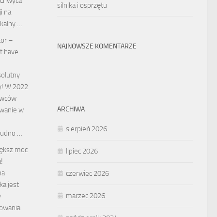
zachwyca
silnika i osprzętu
i na
ikalny …
tor –
NAJNOWSZE KOMENTARZE
t have
solutny
y! W 2022
rowców
ARCHIWA
owanie w
sierpień 2026
rudno …
iększ moc
lipiec 2026
!
na
czerwiec 2026
ka jest
marzec 2026
y
owania