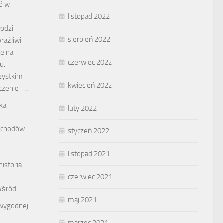
ć w
listopad 2022
odzi
sierpień 2022
rażliwi
e na
czerwiec 2022
u.
zystkim
kwiecień 2022
zenie i …
ka
luty 2022
mochodów
styczeń 2022
m
listopad 2021
historia
czerwiec 2021
Wśród …
maj 2021
wygodnej
marzec 2021