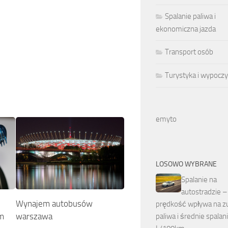
Spalanie paliwa i
ekonomiczna jazda
Transport osób
Turystyka i wypocz
emyto
LOSOWO WYBRANE
Spalanie na
autostradzie –
Wynajem autobusów
prędkość wpływa na z
ym
warszawa
paliwa i średnie spalan