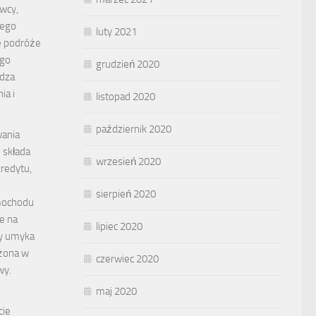
wcy,
jego
luty 2021
e podróże
ego
grudzień 2020
dza
ia i
listopad 2020
październik 2020
wania
 składa
wrzesień 2020
kredytu,
sierpień 2020
mochodu
e na
lipiec 2020
dy umyka
żona w
czerwiec 2020
wy.
maj 2020
cie