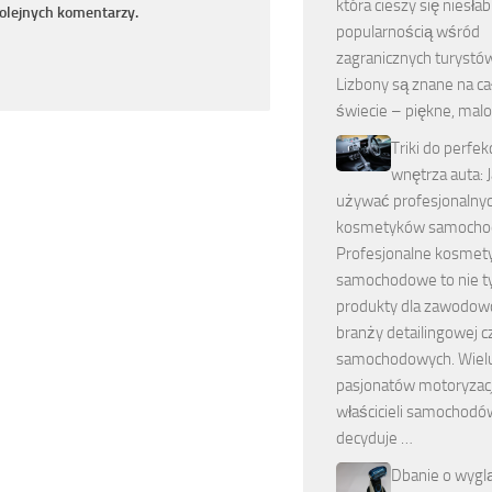
która cieszy się niesła
kolejnych komentarzy.
popularnością wśród
zagranicznych turystów
Lizbony są znane na c
świecie – piękne, mal
Triki do perfe
wnętrza auta: 
używać profesjonalny
kosmetyków samocho
Profesjonalne kosmety
samochodowe to nie t
produkty dla zawodo
branży detailingowej c
samochodowych. Wiel
pasjonatów motoryzacji
właścicieli samochodó
decyduje …
Dbanie o wyglą