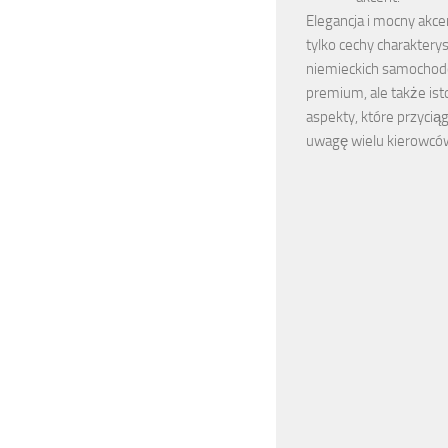
Elegancja i mocny akcen
tylko cechy charaktery
niemieckich samochod
premium, ale także ist
aspekty, które przycią
uwagę wielu kierowcó