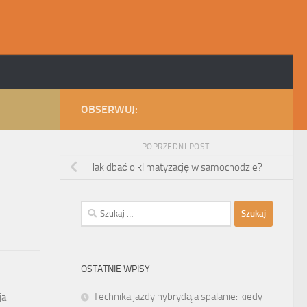
OBSERWUJ:
POPRZEDNI POST
Jak dbać o klimatyzację w samochodzie?
Szukaj:
OSTATNIE WPISY
Technika jazdy hybrydą a spalanie: kiedy
ja