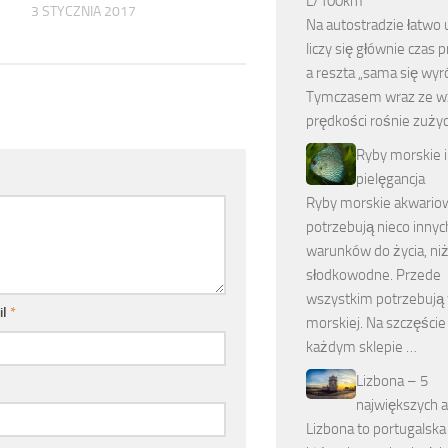
L/100km
3 STYCZNIA 2017
Na autostradzie łatwo 
liczy się głównie czas 
a reszta „sama się wyr
Tymczasem wraz ze w
prędkości rośnie zuży
Ryby morskie i
pielęgancja
Ryby morskie akwario
potrzebują nieco innyc
warunków do życia, niż
słodkowodne. Przede
wszystkim potrzebują
il
*
morskiej. Na szczęście
każdym sklepie …
Lizbona – 5
największych at
Lizbona to portugalska 