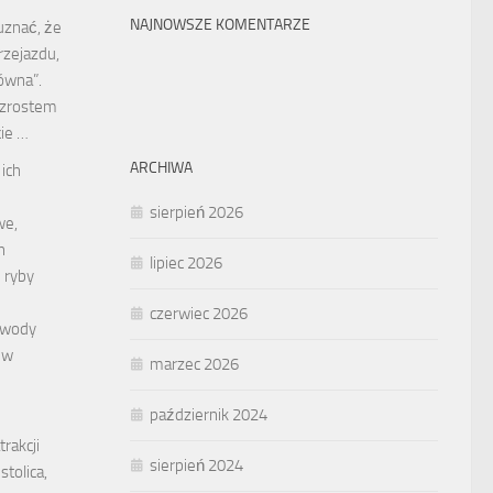
NAJNOWSZE KOMENTARZE
uznać, że
przejazdu,
ówna”.
zrostem
cie …
ARCHIWA
 ich
sierpień 2026
we,
h
lipiec 2026
 ryby
czerwiec 2026
 wody
 w
marzec 2026
październik 2024
rakcji
sierpień 2024
stolica,