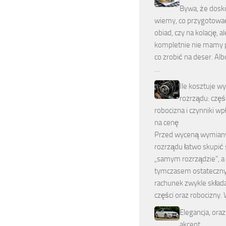
Bywa, że dosk
wiemy, co przygotowa
obiad, czy na kolację, al
kompletnie nie mamy p
co zrobić na deser. A
…
Ile kosztuje w
rozrządu: częśc
robocizna i czynniki w
na cenę
Przed wyceną wymian
rozrządu łatwo skupić 
„samym rozrządzie”, a
tymczasem ostateczn
rachunek zwykle składa
części oraz robocizny.
Elegancja, ora
akcent.