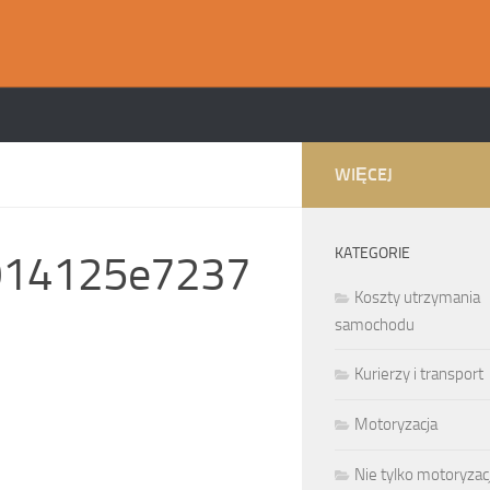
WIĘCEJ
KATEGORIE
014125e7237
Koszty utrzymania
samochodu
Kurierzy i transport
Motoryzacja
Nie tylko motoryzac