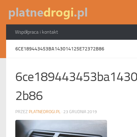
Skip to content
Współpraca i kontakt
6CE189443453BA143014125E72372B86
6ce189443453ba143
2b86
PRZEZ
PLATNEDROGI.PL
·
23 GRUDNIA 2019