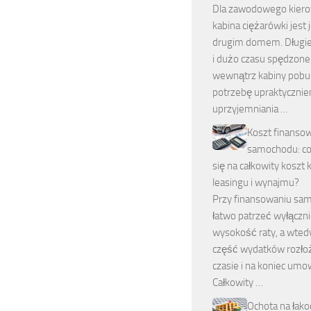
Dla zawodowego kiero
kabina ciężarówki jest 
drugim domem. Długi
i dużo czasu spędzon
wewnątrz kabiny pobu
potrzebę upraktycznien
uprzyjemniania …
Koszt finanso
samochodu: co
się na całkowity koszt 
leasingu i wynajmu?
Przy finansowaniu sa
łatwo patrzeć wyłączni
wysokość raty, a wte
część wydatków rozło
czasie i na koniec umo
Całkowity …
Ochota na łako