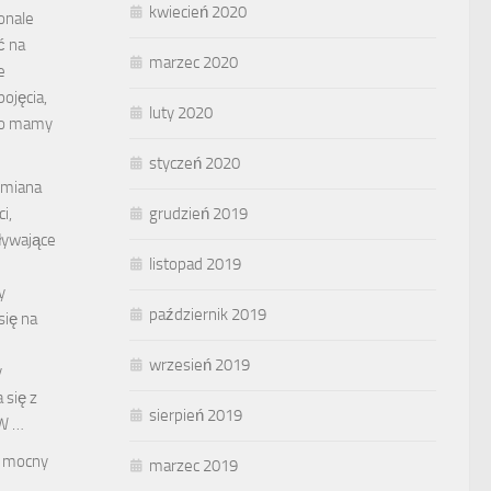
kwiecień 2020
onale
ć na
marzec 2020
e
ojęcia,
luty 2020
lbo mamy
styczeń 2020
ymiana
grudzień 2019
i,
pływające
listopad 2019
y
październik 2019
się na
wrzesień 2019
y
 się z
sierpień 2019
 W …
z mocny
marzec 2019