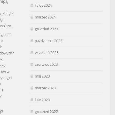
bnącą
lipiec 2024
. Zabytki
marzec 2024
ałym
ownicze …
grudzień 2023
kcyjnego
październik 2023
Jak
ch
wrzesień 2023
dowych?
ki
czerwiec 2023
ylko
wców w
maj 2023
zy myjni
u
marzec 2023
 i
w
luty 2023
d i
grudzień 2022