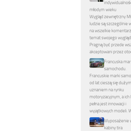
indywidualnoś
młodym wieku
Wygląd zewnętrzny Mł
ludzie są szczególnie w
na wszelkie komentarz
temat swojego wygląd
Pragną być przede ws
akceptowani przez otoc
Francuska mar
samochodu.
Francuskie marki sa
od lat cieszą się duży
uznaniem na rynku
motoryzacyjnym, a ich 
pełna jest innowacji i
wyjątkowych modeli. 
Wyposażenie 
kabiny tira